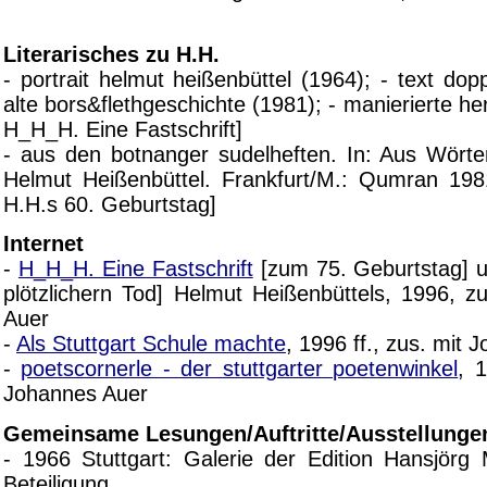
Literarisches zu H.H.
- portrait helmut heißenbüttel (1964); - text dopp
alte bors&flethgeschichte (1981); - manierierte he
H_H_H. Eine Fastschrift]
- aus den botnanger sudelheften. In: Aus Wörte
Helmut Heißenbüttel. Frankfurt/M.: Qumran 198
H.H.s 60. Geburtstag]
Internet
-
H_H_H. Eine Fastschrift
[zum 75. Geburtstag] 
plötzlichern Tod] Helmut Heißenbüttels, 1996, z
Auer
-
Als Stuttgart Schule machte
, 1996 ff., zus. mit
-
poetscornerle - der stuttgarter poetenwinkel
, 1
Johannes Auer
Gemeinsame Lesungen/Auftritte/Ausstellunge
- 1966 Stuttgart: Galerie der Edition Hansjörg
Beteiligung