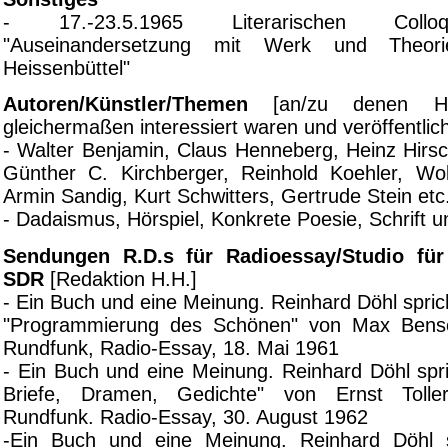
- 17.-23.5.1965 Literarischen Collo
"Auseinandersetzung mit Werk und Theor
Heissenbüttel"
Autoren/Künstler/Themen
[an/zu denen H
gleichermaßen interessiert waren und veröffentlic
- Walter Benjamin, Claus Henneberg, Heinz Hirsc
Günther C. Kirchberger, Reinhold Koehler, Wo
Armin Sandig, Kurt Schwitters, Gertrude Stein etc
- Dadaismus, Hörspiel, Konkrete Poesie, Schrift un
Sendungen R.D.s für Radioessay/Studio für
SDR
[Redaktion H.H.]
- Ein Buch und eine Meinung. Reinhard Döhl spri
"Programmierung des Schönen" von Max Bens
Rundfunk, Radio-Essay, 18. Mai 1961
- Ein Buch und eine Meinung. Reinhard Döhl spri
Briefe, Dramen, Gedichte" von Ernst Tolle
Rundfunk. Radio-Essay, 30. August 1962
-Ein Buch und eine Meinung. Reinhard Döhl s