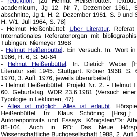
-
reduktion
. [Zu Helmut Heißenbüttel: Textbuc
academicum, Jg 12, Nr 7, Dezember 1961, S
abschnitte, Jg 1, H. 2. Dezember 1961, S. 9 und St
H. V/1, Juli 1964, S. 78]
- Helmut Heißenbüttel:
Über Literatur
. Referat
Internationales Referatenorgan mit bibliographi
Tübingen: Niemeyer 1968
-
Helmut Heißenbüttel
. Ein Versuch. In: Wort in
1966, H. 6, S. 50-64
-
Helmut Heißenbüttel
. In: Dietrich Weber [H
Literatur seit 1945. Stuttgart: Kröner 1968, S. 
1970, 3. Aufl. 1976, jeweils überarbeitet)
- Helmut Heißenbüttel: Projekt Nr. 2. - Helmut 
60. Geburtstag. WDR 23.6.1981 (Versuch einer
Typologie in Lektionen, 47)
-
Alles ist möglich. Alles ist erlaubt
. Hörspi
Heißenbüttel. In: Klaus Schöning [Hrsg.]: 
Autorenportraits und Essays. Königstein/Ts: A
85-104. Auch in RD: Das Neue Hörspie
Wissenschaftliche Buchgesellschaft 1988, 2. Aufl