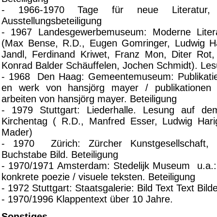
- 1966-1970 Tage für neue Literatur,
Ausstellungsbeteiligung
- 1967 Landesgewerbemuseum: Moderne Literat
(Max Bense, R.D., Eugen Gomringer, Ludwig Ha
Jandl, Ferdinand Kriwet, Franz Mon, Diter Ro
Konrad Balder Schäuffelen, Jochen Schmidt). Le
- 1968 Den Haag: Gemeentemuseum: Publikaties
en werk von hansjörg mayer / publikationen 
arbeiten von hansjörg mayer. Beteiligung
- 1979 Stuttgart: Liederhalle. Lesung auf de
Kirchentag ( R.D., Manfred Esser, Ludwig Har
Mader)
- 1970
Zürich: Zürcher Kunstgesellschaft,
Buchstabe Bild. Beteiligung
- 1970/1971 Amsterdam: Stedelijk Museum u.a.: 
konkrete poezie / visuele teksten. Beteiligung
- 1972 Stuttgart: Staatsgalerie: Bild Text Text Bilde
- 1970/1996
Klappentext über 10 Jahre.
Sonstiges