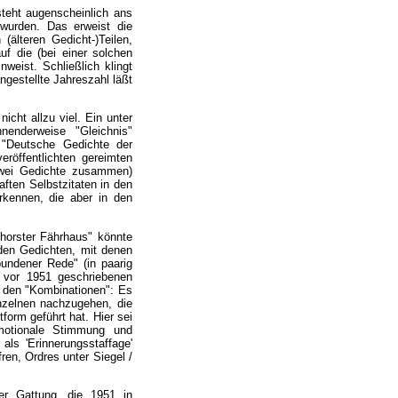
steht augenscheinlich ans
 wurden. Das erweist die
älteren Gedicht-)Teilen,
uf die (bei einer solchen
nweist. Schließlich klingt
ngestellte Jahreszahl läßt
cht allzu viel. Ein unter
enderweise "Gleichnis"
e "Deutsche Gedichte der
röffentlichten gereimten
zwei Gedichte zusammen)
ften Selbstzitaten in den
rkennen, die aber in den
nhorster Fährhaus" könnte
 den Gedichten, mit denen
bundener Rede" (in paarig
n vor 1951 geschriebenen
 den "Kombinationen": Es
inzelnen nachzugehen, die
form geführt hat. Hier sei
motionale Stimmung und
als 'Erinnerungsstaffage'
ren, Ordres unter Siegel /
er Gattung, die 1951 in