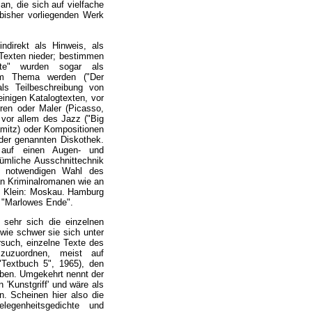
an, die sich auf vielfache
m bisher vorliegenden Werk
indirekt als Hinweis, als
 Texten nieder; bestimmen
kte" wurden sogar als
 zum Thema werden ("Der
ls Teilbeschreibung von
inigen Katalogtexten, vor
ren oder Maler (Picasso,
 vor allem des Jazz ("Big
amitz) oder Kompositionen
 der genannten Diskothek.
 auf einen Augen- und
ümliche Ausschnittechnik
en notwendigen Wahl des
an Kriminalromanen wie an
am Klein: Moskau. Hamburg
l "Marlowes Ende".
 sehr sich die einzelnen
 wie schwer sie sich unter
rsuch, einzelne Texte des
g zuzuordnen, meist auf
"Textbuch 5", 1965), den
eiben. Umgekehrt nennt der
n 'Kunstgriff' und wäre als
n. Scheinen hier also die
legenheitsgedichte und