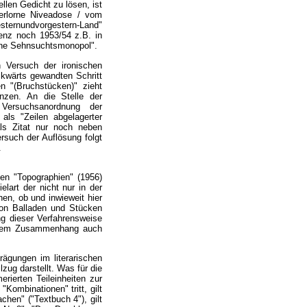
llen Gedicht zu lösen, ist
"Verlorne Niveadose / vom
ternundvorgestern-Land"
denz noch 1953/54 z.B. in
erne Sehnsuchtsmonopol".
Versuch der ironischen
ckwärts gewandten Schritt
n "(Bruchstücken)" zieht
nzen. An die Stelle der
e Versuchsanordnung der
 als "Zeilen abgelagerter
als Zitat nur noch neben
rsuch der Auflösung folgt
.
den "Topographien" (1956)
lart der nicht nur in der
en, ob und inwieweit hier
von Balladen und Stücken
ung dieser Verfahrensweise
iesem Zusammenhang auch
ägungen im literarischen
ug darstellt. Was für die
rierten Teileinheiten zur
Kombinationen" tritt, gilt
chen" ("Textbuch 4"), gilt