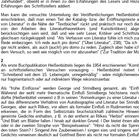
Jahrhundert", obwohl er in ihnen zu den Erfahrungen des Lesers und Reze
Erfahrungen des Schriftstellers addiert.
Man kann die versuchte Unterteilung der Veröffentlichungen Heißenbüttel
einschränken, daß man einen Teil der Katalog- bzw. der Eröffnungstexte
von Literatur" in die Nähe der "Textbücher" rückt und praktisch nur noch die
von den Arbeiten des Literaturtheoretikers (und Kunstkritikers) a
berücksichtigen sein wird, daß und wie sehr Leser, Kritiker und Schriftste
gleichsam rückgekoppelt sind. "Als Verfasser von Literatur fühle ich mich zug
Rede einbezogen. Ich rede auch pro domo" ("Über Literatur", 238); "Da ich 
gar nicht anders, als auch (auch!) pro domo zu reden. Zugleich aber habe i
dem Versuch, so weit wie möglich von mir abzusehen" ("Zur Tradition der Mo
2
Als erste Buchpublikation Heißenbüttels liegen die 1954 erschienenen "Komb
an schriftstellerischen Versuchen vorausging - Heißenbüttel notier
"Schreibend seit dem 15. Lebensjahr, unregelmäßig" - wäre möglicherweise
nur fragmentarisch oder auf indirektem Wege rekonstruierbar.
Als "frühe Einflüsse" werden George und Strindberg genannt, als "Einf
Während der wohl mehr thematische Einfluß Strindbergs höchstens noch in
dürfte (Heißenbüttel verweist z.B in seinen "Anmerkungen zu einer Literatur 
auf das differenzierte Verhältnis von Autobiographie und Literatur bei Strindb
Georges, aber auch Rilkes, vor allem als formaler Einfluß in Rudimenten no
erkennen, die in Form des Selbstzitats bruchstückhaft zahlreiche Hinwei
gereimte Gedichte enthalten, z B. in der entfernt an Rilkes "Herbst" erinner
"Und Blatt um Blätter fallen / hinab auf dunklen Grund. / Der bietet ihnen al
oder in der zweiten Strophe von "Beispielsweise": "Hörst du nicht die Spin
den toten Stein? / Singend ihre Zauberweisen / singen sies und singens ein
Gedichts verweisen deutlich auf Gottfried Benn als nicht nur formalen Einflu