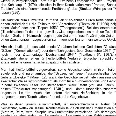
wieder in vergleichbarer Form für die "Dreizehn Lehrgedichte" des "Proje
des Kohlhaupts" (1974), die sich in ihrer Kombination von "Phrase, Bana
Tiefsinn" als eine "summierende Fortführung" des (Struktur-)Prinzips der 
lassen (236).
Die Addition zum Einzeltext ist meist leicht erkennbar. Durch fortlaufende
schon äußerlich für die Teiltexte der "Achterbahn" ("Textbuch 1",1960) zei
einen Maler" oder den "Report 1953" ("Topographien"). Bei den ersten fü
("Kombinationen") deutet ein jeweils zwischengeschobenes + diese Technik
In dem Gedicht "Heimweh" beginnt jede Zeile mit "nach", zählt jede Zeile
einen Zwischenraum abgesetzten summierenden letzten - ein weiteres Obje
Ähnlich deutlich ist das addierende Verfahren bei den Gedichten "Geräusch 
"Sätze" ("Kombinationen") oder dem "Lehrgedicht über Geschiohte 1954" ("
noch in der Zitatmontage "Deutschland 1944" ("Textbuch 6", 1967),
Zitatkombinationen einen für Heißenbüttels Verfahren typischen sprachli
Zitate auf eine grammatische Zuspitzung hin ausfiltert.
Man hat Heißenbüttel vorgeworfen, seine Gedichte seien in ihren Teilen
spielerisch und naiv-harmlos; die "Bildzeichen" seien "auswechselbar, be
Substanzlosigkeit" (Maier, 125 u.a.); die Gedichte selbst fielen auseinand
zweifacher Weise symptomatisch: als Indiz für ein Vorverständnis von Gedicht
"Sperre zwischen Leser und literarischem Werk" steht (vgl. dazu auch H
seinen "Frankfurter Vorlesungen" 124ff.), und - damit ursächlich zusa
ungenauer Lektüre. Auch hier liefern die von Heißenbüttel in die 
aufgenommenen "Kombinationen" bereits den Gegenbeweis.
Was in ihnen jeweils zusammentritt, ist unterschiedlichster Natur: bi
Selbstzitat, Reflexion. Keine "Kombination läßt sich mit der Organisation ein
(Metrum, Reim, Vers, Strophe usw.) unmittelbar vergleichen. Wo derartiges
handelt es sich meist um Selbstzitate, Bruchstücke von Schlagertexten