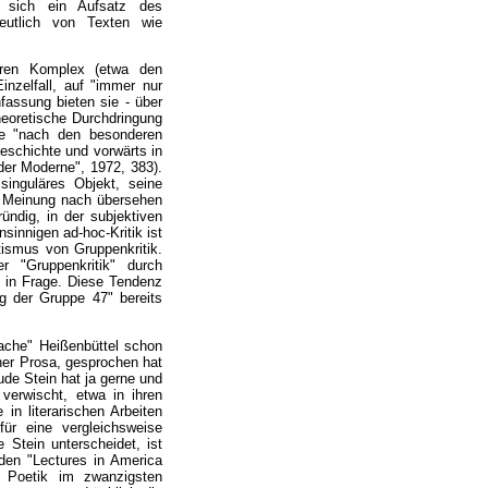
t sich ein Aufsatz des
deutlich von Texten wie
heren Komplex (etwa den
inzelfall, auf "immer nur
fassung bieten sie - über
heoretische Durchdringung
sie "nach den besonderen
rgeschichte und vorwärts in
der Moderne", 1972, 383).
 singuläres Objekt, seine
er Meinung nach übersehen
ründig, in der subjektiven
sinnigen ad-hoc-Kritik ist
tismus von Gruppenkritik.
er "Gruppenkritik" durch
 in Frage. Diese Tendenz
g der Gruppe 47" bereits
rache" Heißenbüttel schon
ner Prosa, gesprochen hat
ude Stein hat ja gerne und
 verwischt, etwa in ihren
in literarischen Arbeiten
ür eine vergleichsweise
 Stein unterscheidet, ist
den "Lectures in America
er Poetik im zwanzigsten