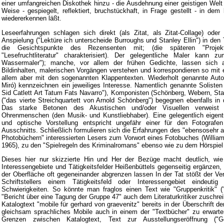
einer umfangreichen Diskothek hinzu - die Ausdehnung einer geistigen Welt 
Weise - gespiegelt, reflektiert, bruchstückhaft, in Frage gestellt - in de
wiedererkennen läßt.
Leseerfahrungen schlagen sich direkt (als Zitat, als Zitat-Collage) oder 
Anspielung ("Lektüre ich unterscheide Burroughs und Stanley Ellin") in den
die Gesichtspunkte des Rezensenten mit; (die späteren "Proje
"Lesefruchtliteratur" charakterisiert). Der gelegentliche Maler kann
Wassermaler"); manche, vor allem der frühen Gedichte, lassen sich a
Bildinhalten, malerischen Vorgängen verstehen und korrespondieren so mit e
allem aber mit den sogenannten Klappentexten. Wiederholt genannte Auto
Miró) kennzeichnen ein jeweiliges Interesse. Namentlich genannte Solisten
Sid Catlett Art Tatum Fats Navarro"), Komponisten (Schönberg, Webern, St
("das vierte Streichquartett von Arnold Schönberg") begegnen ebenfalls in
Das starke Betonen des Akustischen und/oder Visuellen verweist
Ohrenmenschen (den Musik- und Kunstliebhaber). Eine gelegentlich eigent
und optische Vorstellung entspricht ungefähr einer für den Fotograf
Ausschnitts. Schließlich formulieren sich die Erfahrungen des "ebensosehr 
Photobüchern" interessierten Lesers zum Vorwort eines Fotobuches (Willi
1965), zu den "Spielregeln des Kriminalromans" ebenso wie zu dem Hörspie
Dieses hier nur skizzierte Hin und Her der Bezüge macht deutlich, wie
Interessengebiete und Tätigkeitsfelder Heißenbüttels gegenseitig ergänzen,
der Oberfläche oft gegeneinander abgrenzen lassen In der Tat stößt der Ve
Schriftstellers einem Tätigkeitsfeld oder Interessengebiet eindeuti
Schwierigkeiten. So könnte man fraglos einen Text wie "Gruppenkritik" (
"Bericht über eine Tagung der Gruppe 47" auch dem Literaturkritiker zuschr
Katalogtext "mobile für gerhard von graevenitz" bereits in der Überschrift de
gleichsam sprachliches Mobile auch in einem der "Textbücher" zu erwarte
Grenzen zwischen Katalogtext, Text zur Ausstellungseröffnung ("Ge