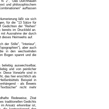
kt N. 2", "Das Durchhauen
ltext und philosophischem
"Kombinationen" auffassen
 Numerierung läßt sie sich
gen, für die "13 Sätze für
nf Gedichten der "Reihen"
 bereits im Druckbild an.
 - mit Ausnahme der durch
kt dieses Heimwehs auf.
der Stille", "Interieur",
Topographien"), aber auch
 die in den wechselnden
chen Bogen spannt und die
 beliebig auswechselbar,
liebig und von peinlicher
er. Diese Vorwürfe sind in
, das hier ersichtlich als
eißenbüttels Beispiel in
mmenhängend - als Beweis
"Textbücher" nicht mehr
ldhafte Redeweise, Zitat
es traditionellen Gedichts
 im Ansatz erkennbar ist,
, die kontrastierend den