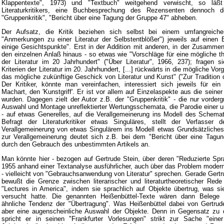
Klappentexte", 1973) und "Textbuch" weitgehend verwischt, so läß
Literaturkritikers, eine Buchbesprechung des Rezensenten dennoch 
"Gruppenkritik", "Bericht über eine Tagung der Gruppe 47" abheben.
Der Aufsatz, die Kritik beziehen sich selbst bei einem umfangreic
"Anmerkungen zu einer Literatur der Selbstentblößer") jeweils auf einen E
einige Gesichtspunkte". Erst in der Addition mit anderen, in der Zusammen
den einzelnen Anlaß hinaus - so etwas wie "Vorschläge für eine mögliche t
der Literatur im 20 Jahrhundert" ("Über Literatur", 1966, 237); fragen 
Kriterien der Literatur im 20. Jahrhundert, [...] rückwärts in die mögliche Vo
das mögliche zukünftige Geschick von Literatur und Kunst" ("Zur Tradition 
Der Kritiker, könnte man vereinfachen, interessiert sich jeweils für ein
Machart, den 'Kunstgriff'. Er ist vor allem auf Einzelaspekte aus die sein
wurden. Dagegen zielt der Autor z.B. der "Gruppenkritik" - die nur vorderg
Auswahl und Montage unreflektierter Wertungsschemata, die Parodie einer un
- auf etwas Generelles, auf die Verallgemeinerung ins Modell des Schema
Befragt der Literaturkritiker etwas Singuläres, stellt der Verfasser d
Verallgemeinerung von etwas Singulärem ins Modell etwas Grundsätzliches
zur Verallgemeinerung deutet sich z.B. bei dem "Bericht über eine Tagun
durch den Gebrauch des unbestimmten Artikels an.
Man könnte hier - bezogen auf Gertrude Stein, über deren "Reduzierte Sp
1955 anhand einer Textanalyse ausführlicher, auch über das Problem moder
- vielleicht von "Gebrauchsanwendung von Literatur" sprechen. Gerade Gertr
bewußt die Grenze zwischen literarischer und literaturtheoretischer Rede
"Lectures in America", indem sie sprachlich auf Objekte übertrug, was sie 
versucht hatte. Die genannten Heißenbüttel-Texte wären dann Belege f
ähnliche Tendenz der "Übertragung". Was Heißenbüttel dabei von Gertrude
aber eine augenscheinliche Auswahl der Objekte. Denn in Gegensatz zu 
spricht er in seinen "Frankfurter Vorlesungen" strikt zur Sache "ein