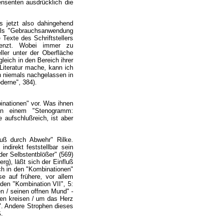
nsenten ausdrücklich die
s jetzt also dahingehend
 als "Gebrauchsanwendung
 Texte des Schriftstellers
bgrenzt. Wobei immer zu
ller unter der Oberfläche
leich in den Bereich ihrer
Literatur mache, kann ich
ch niemals nachgelassen in
derne", 384).
inationen" vor. Was ihnen
t in einem "Stenogramm:
 aufschlußreich, ist aber
luß durch Abwehr" Rilke.
direkt feststellbar sein
der Selbstentblößer" (569)
erg), läßt sich der Einfluß
ch in den "Kombinationen"
se auf frühere, vor allem
nden "Kombination VII", 5:
len / seinen offnen Mund" -
nen kreisen / um das Herz
". Andere Strophen dieses
ß.