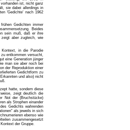
 vorhanden ist, nicht ganz
, sie dabei allerdings in
rten 'Gedichte' nach 1962
 frühen Gedichten immer
zusammensetzung. Beides
en sein muß, daß er ihre
eigt aber zugleich, wie
Kontext, in die Parodie
) zu entkommen versucht,
gut eine Generation jünger
 wie man sie aber noch bei
on der Reproduktion einer
erlieferten Gedichtform zu
 Erkannten und also) nicht
muß.
zept hatte, sondern diese
eise, zeigt deutlich die
er Not der (Bruchstücke)
ren als Strophen einander
 des Gedichts wahrenden
ionen" als jeweils in sich
urchnumerieren ebenso wie
elteilen zusammengesetzt
r Kontext der Gruppe.