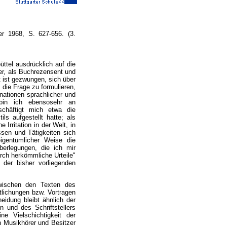
ner 1968, S. 627-656. (3.
ttel ausdrücklich auf die
ser, als Buchrezensent und
t ist gezwungen, sich über
, die Frage zu formulieren,
nationen sprachlicher und
r bin ich ebensosehr an
schäftigt mich etwa die
ls aufgestellt hatte; als
Irritation in der Welt, in
ssen und Tätigkeiten sich
 eigentümlicher Weise die
Überlegungen, die ich mir
urch herkömmliche Urteile"
s der bisher vorliegenden
zwischen den Texten des
ntlichungen bzw. Vortragen
heidung bleibt ähnlich der
und des Schriftstellers
ne Vielschichtigkeit der
n Musikhörer und Besitzer