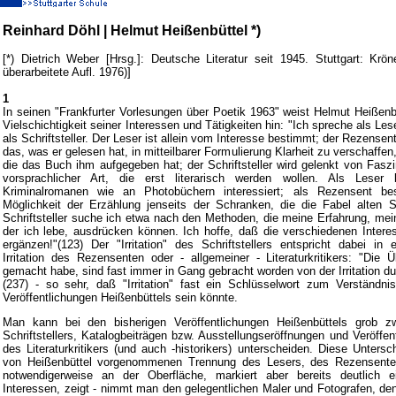
Reinhard Döhl | Helmut Heißenbüttel *)
[*) Dietrich Weber [Hrsg.]: Deutsche Literatur seit 1945. Stuttgart: Krö
überarbeitete Aufl. 1976)]
1
In seinen "Frankfurter Vorlesungen über Poetik 1963" weist Helmut Heißenbü
Vielschichtigkeit seiner Interessen und Tätigkeiten hin: "Ich spreche als Le
als Schriftsteller. Der Leser ist allein vom Interesse bestimmt; der Rezensen
das, was er gelesen hat, in mitteilbarer Formulierung Klarheit zu verschaffen
die das Buch ihm aufgegeben hat; der Schriftsteller wird gelenkt von Faszi
vorsprachlicher Art, die erst literarisch werden wollen. Als Lese
Kriminalromanen wie an Photobüchern interessiert; als Rezensent be
Möglichkeit der Erzählung jenseits der Schranken, die die Fabel alten Sti
Schriftsteller suche ich etwa nach den Methoden, die meine Erfahrung, meine 
der ich lebe, ausdrücken können. Ich hoffe, daß die verschiedenen Intere
ergänzen!"(123) Der "Irritation" des Schriftstellers entspricht dabei in
Irritation des Rezensenten oder - allgemeiner - Literaturkritikers: "Die 
gemacht habe, sind fast immer in Gang gebracht worden von der Irritation d
(237) - so sehr, daß "Irritation" fast ein Schlüsselwort zum Verständni
Veröffentlichungen Heißenbüttels sein könnte.
Man kann bei den bisherigen Veröffentlichungen Heißenbüttels grob 
Schriftstellers, Katalogbeiträgen bzw. Ausstellungseröffnungen und Veröffe
des Literaturkritikers (und auch -historikers) unterscheiden. Diese Untersc
von Heißenbüttel vorgenommenen Trennung des Lesers, des Rezensenten 
notwendigerweise an der Oberfläche, markiert aber bereits deutlich ei
Interessen, zeigt - nimmt man den gelegentlichen Maler und Fotografen, de