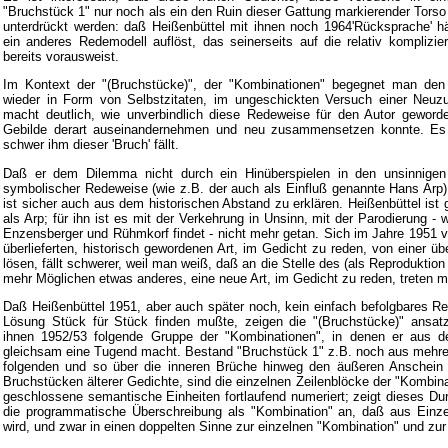
"Bruchstück 1" nur noch als ein den Ruin dieser Gattung markierender Torso
unterdrückt werden: daß Heißenbüttel mit ihnen noch 1964'Rücksprache' hält
ein anderes Redemodell auflöst, das seinerseits auf die relativ komplizie
bereits vorausweist.
Im Kontext der "(Bruchstücke)", der "Kombinationen" begegnet man den
wieder in Form von Selbstzitaten, im ungeschickten Versuch einer Neu
macht deutlich, wie unverbindlich diese Redeweise für den Autor geword
Gebilde derart auseinandernehmen und neu zusammensetzen konnte. Es z
schwer ihm dieser 'Bruch' fällt.
Daß er dem Dilemma nicht durch ein Hinüberspielen in den unsinnigen 
symbolischer Redeweise (wie z.B. der auch als Einfluß genannte Hans Arp
ist sicher auch aus dem historischen Abstand zu erklären. Heißenbüttel ist 
als Arp; für ihn ist es mit der Verkehrung in Unsinn, mit der Parodierung -
Enzensberger und Rühmkorf findet - nicht mehr getan. Sich im Jahre 1951 v
überlieferten, historisch gewordenen Art, im Gedicht zu reden, von einer üb
lösen, fällt schwerer, weil man weiß, daß an die Stelle des (als Reproduktion
mehr Möglichen etwas anderes, eine neue Art, im Gedicht zu reden, treten 
Daß Heißenbüttel 1951, aber auch später noch, kein einfach befolgbares Re
Lösung Stück für Stück finden mußte, zeigen die "(Bruchstücke)" ansatzw
ihnen 1952/53 folgende Gruppe der "Kombinationen", in denen er aus d
gleichsam eine Tugend macht. Bestand "Bruchstück 1" z.B. noch aus mehre
folgenden und so über die inneren Brüche hinweg den äußeren Anschein
Bruchstücken älterer Gedichte, sind die einzelnen Zeilenblöcke der "Kombinat
geschlossene semantische Einheiten fortlaufend numeriert; zeigt dieses D
die programmatische Überschreibung als "Kombination" an, daß aus Einz
wird, und zwar in einen doppelten Sinne zur einzelnen "Kombination" und zu