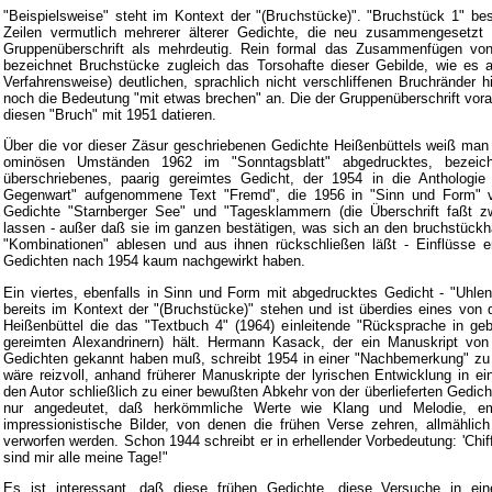
"Beispielsweise" steht im Kontext der "(Bruchstücke)". "Bruchstück 1" be
Zeilen vermutlich mehrerer älterer Gedichte, die neu zusammengesetzt
Gruppenüberschrift als mehrdeutig. Rein formal das Zusammenfügen von (
bezeichnet Bruchstücke zugleich das Torsohafte dieser Gebilde, wie es a
Verfahrensweise) deutlichen, sprachlich nicht verschliffenen Bruchränder hi
noch die Bedeutung "mit etwas brechen" an. Die der Gruppenüberschrift vora
diesen "Bruch" mit 1951 datieren.
Über die vor dieser Zäsur geschriebenen Gedichte Heißenbüttels weiß man ni
ominösen Umständen 1962 im "Sonntagsblatt" abgedrucktes, bezeichn
überschriebenes, paarig gereimtes Gedicht, der 1954 in die Anthologi
Gegenwart" aufgenommene Text "Fremd", die 1956 in "Sinn und Form" ve
Gedichte "Starnberger See" und "Tagesklammern (die Überschrift faßt 
lassen - außer daß sie im ganzen bestätigen, was sich an den bruchstückha
"Kombinationen" ablesen und aus ihnen rückschließen läßt - Einflüsse e
Gedichten nach 1954 kaum nachgewirkt haben.
Ein viertes, ebenfalls in Sinn und Form mit abgedrucktes Gedicht - "Uhle
bereits im Kontext der "(Bruchstücke)" stehen und ist überdies eines von
Heißenbüttel die das "Textbuch 4" (1964) einleitende "Rücksprache in ge
gereimten Alexandrinern) hält. Hermann Kasack, der ein Manuskript vo
Gedichten gekannt haben muß, schreibt 1954 in einer "Nachbemerkung" zu
wäre reizvoll, anhand früherer Manuskripte der lyrischen Entwicklung in e
den Autor schließlich zu einer bewußten Abkehr von der überlieferten Gedicht
nur angedeutet, daß herkömmliche Werte wie Klang und Melodie, e
impressionistische Bilder, von denen die frühen Verse zehren, allmählich 
verworfen werden. Schon 1944 schreibt er in erhellender Vorbedeutung: 'Chiff
sind mir alle meine Tage!"
Es ist interessant, daß diese frühen Gedichte, diese Versuche in ein