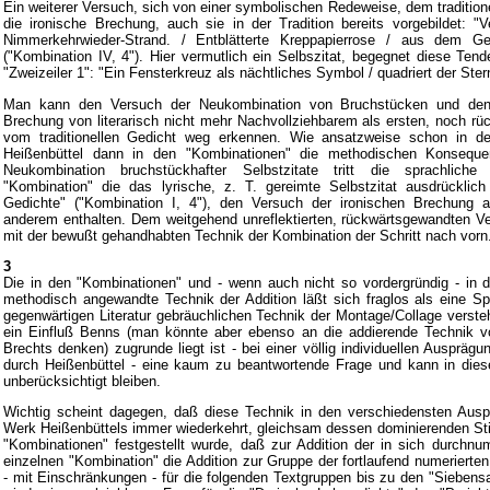
Ein weiterer Versuch, sich von einer symbolischen Redeweise, dem traditione
die ironische Brechung, auch sie in der Tradition bereits vorgebildet: 
Nimmerkehrwieder-Strand. / Entblätterte Kreppapierrose / aus dem Ges
("Kombination IV, 4"). Hier vermutlich ein Selbszitat, begegnet diese Ten
"Zweizeiler 1": "Ein Fensterkreuz als nächtliches Symbol / quadriert der St
Man kann den Versuch der Neukombination von Bruchstücken und den 
Brechung von literarisch nicht mehr Nachvollziehbarem als ersten, noch rü
vom traditionellen Gedicht weg erkennen. Wie ansatzweise schon in de
Heißenbüttel dann in den "Kombinationen" die methodischen Konseque
Neukombination bruchstückhafter Selbstzitate tritt die sprachlich
"Kombination" die das lyrische, z. T. gereimte Selbstzitat ausdrücklich
Gedichte" ("Kombination I, 4"), den Versuch der ironischen Brechung 
anderem enthalten. Dem weitgehend unreflektierten, rückwärtsgewandten Ve
mit der bewußt gehandhabten Technik der Kombination der Schritt nach vorn
3
Die in den "Kombinationen" und - wenn auch nicht so vordergründig - in 
methodisch angewandte Technik der Addition läßt sich fraglos als eine Spie
gegenwärtigen Literatur gebräuchlichen Technik der Montage/Collage versteh
ein Einfluß Benns (man könnte aber ebenso an die addierende Technik 
Brechts denken) zugrunde liegt ist - bei einer völlig individuellen Auspräg
durch Heißenbüttel - eine kaum zu beantwortende Frage und kann in d
unberücksichtigt bleiben.
Wichtig scheint dagegen, daß diese Technik in den verschiedensten Auspr
Werk Heißenbüttels immer wiederkehrt, gleichsam dessen dominierenden Stilz
"Kombinationen" festgestellt wurde, daß zur Addition der in sich durchnume
einzelnen "Kombination" die Addition zur Gruppe der fortlaufend numerierten "
- mit Einschränkungen - für die folgenden Textgruppen bis zu den "Siebensa