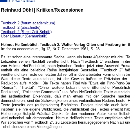
Reinhard Döhl | Kritiken/Rezensionen
Textbuch 2 (forum academicum)
Textbuch 2 (abschnitte)
Textbuch 2 (Streit-Zeit-Schrift)
Über Literatur (Germanistik)
Helmut Heißenbüttel: Textbuch 2. Walter-Verlag Olten und Freiburg im 
In: forum academicum, Jg 12, Nr 7, Dezember 1961, S. 28
Es ist schon eine interessante Sache, wenn ein heute 40jähriger mit drei "
Lebzeiten seinen Nachlaß veröffentlicht. Nach "Textbuch 1" erschien In d
von Helmut Hei´ßenbüttel, nach lyrischen Texten jetzt eine Auswahl Pros
enthält als eine beliebige Reihe letztjähriger Bestseller. "Textbuch 2" f
veröffentlichten Texte der letzten Jahre, oft in überarbeiteter Form und in 
Was diese Texte auszeichnet, ist der Gewinn äußerster Präzision der M
Reduktion aufs Modell. Die Texte haben Titel wie "Etwa ein Ping-Pong-Ball
"Roman", "Traktat", "Ohne weitere bekannt eine öffentliche Persönlich
Reduktion", "Politische Grammatik" u.a. Was Heißenbüttels Texte auszeichn
der ästhetischen Erkenntnis, daß man etwas mit der Sprache machen
demonstrieren, sind die Schwierigkeiten eines verbindlichen Redens heute. 
Texte jenseits des (aufgeblähten) Erzählens. Fraglos sind sie auch kein "
insofern sie ihre eigene Wirklichkeit, die Wirklichkeit des Textes erreicht h
Reihenfolge Subjekt-Prädikat-Objekt für den modernen Autor keine Selbstv
wird nebenbei mit demonstriert. Helmut Heißenbüttels Texte empfehlen sich
Wir sprechen von "Textbuch 2", zu Lebzeiten herausgegebenem Nachlaß und
- chef d'oeuvre eines Vierzigjährigen.