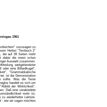
Breisgau 1961
Textbüchern" sozusagen zu
iesem Herbst "Textbuch 2"
a, die auf 39 Seiten mehr
aßt dabei die meist schon
strenger Auswahl zusammen.
itteilung weitgehendster
 oder eine Billardkugel",
keit", "Grammatikalische
et, ist die Demonstration
 sollte. Was die Texte
Fraglos handelt es sich um
Abbild der Wirklichkeit",
aben. Daß eine verabredete
erständlichkeit mehr ist,
 zu wiederholter Lektüre.
 - wie wir sagen möchten