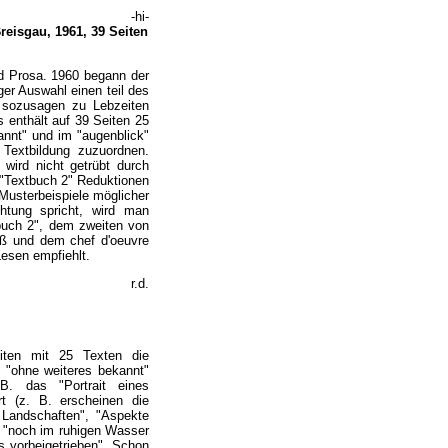
-hi-
reisgau, 1961, 39 Seiten
nd Prosa. 1960 begann der
ger Auswahl einen teil des
, sozusagen zu Lebzeiten
 enthält auf 39 Seiten 25
annt" und im "augenblick"
 Textbildung zuzuordnen.
wird nicht getrübt durch
 "Textbuch 2" Reduktionen
 Musterbeispiele möglicher
tung spricht, wird man
buch 2", dem zweiten von
aß und dem chef d'oeuvre
Lesen empfiehlt.
r.d.
eiten mit 25 Texten die
n "ohne weiteres bekannt"
B. das "Portrait eines
rt (z. B. erscheinen die
d Landschaften", "Aspekte
g "noch im ruhigen Wasser
s vorbeigetrieben". Schon