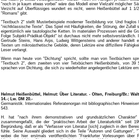
"noch in je kaum etwas vorbei" wäre das Modell einer Vielzahl möglicher Sä
Verzicht auf Überflüssiges wundert es nicht, wenn Heißenbüttel auf 1 1/
"Romans" gibt.
"Textbuch 2" stellt Musterbeispiele moderner Textbildung vor. Und fraglos
"nichtklassische Texte". Das Spiel mit Häufigkeiten, die Störung, der Zufall
eigentümlich wie tautologische Ketten. In materialen Prozessen wird die Gr
Folge Subjekt-Prädikat-Objekt" ist durchaus nicht mehr selbstverständlich. 
Gertrude Steins, Hans Arps, Ludwig Wittgensteins und anderer handelt e
Texten um mikroästhetische Gebilde, deren Lektüre eine diffizillere Fähig
Leser verlangt.
Wenn man heute von "Dichtung" spricht, sollte man von Textbüchern sp
"Textbuch 2", dem zweiten von vier Tetxbüchern Heißenbüttels, von 39 S
sprachen von Dichtung, die sich zu wiederholter angelegentlicher Lektüre emp
Helmut Heißenbüttel, Helmut: Über Literatur. - Olten, Freiburg/Br.: Wal
14.-; Lw. DM 20.-
Germanistik. Internationales Referatenorgan mit bibliographischen Hinweisen.
543.
H. hat "nach ihrem demonstrativen und grundsätzlichen Charakter"
zusammengefaßt, die der "praktischen Arbeit der Literaturkritik" seit 
Begründung, daß er als "Verfasser von Literatur [sich] zugleich in den Bere
fühle. Seine Auswahl gliedert sich in die Teile "Autoren und Gattungen", 
wobei die hier erstmals veröffentlichten "Frankfurter Vorlesungen über 