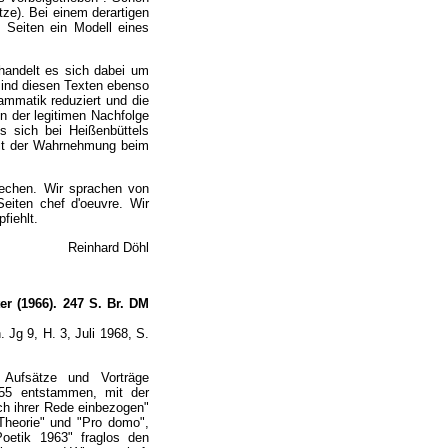
tze). Bei einem derartigen
2 Seiten ein Modell eines
 handelt es sich dabei um
 sind diesen Texten ebenso
ammatik reduziert und die
In der legitimen Nachfolge
s sich bei Heißenbüttels
keit der Wahrnehmung beim
rechen. Wir sprachen von
eiten chef d'oeuvre. Wir
fiehlt.
Reinhard Döhl
ter (1966). 247 S. Br. DM
 Jg 9, H. 3, Juli 1968, S.
 Aufsätze und Vorträge
1955 entstammen, mit der
ich ihrer Rede einbezogen"
"Theorie" und "Pro domo",
Poetik 1963" fraglos den