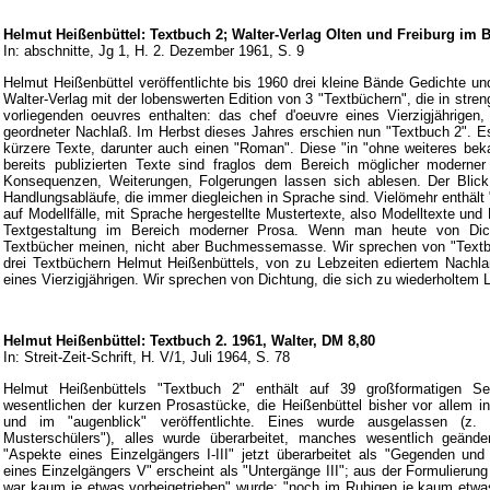
Helmut Heißenbüttel: Textbuch 2; Walter-Verlag Olten und Freiburg im B
In: abschnitte, Jg 1, H. 2. Dezember 1961, S. 9
Helmut Heißenbüttel veröffentlichte bis 1960 drei kleine Bände Gedichte u
Walter-Verlag mit der lobenswerten Edition von 3 "Textbüchern", die in stren
vorliegenden oeuvres enthalten: das chef d'oeuvre eines Vierzigjährigen
geordneter Nachlaß. Im Herbst dieses Jahres erschien nun "Textbuch 2". Es
kürzere Texte, darunter auch einen "Roman". Diese "in "ohne weiteres bek
bereits publizierten Texte sind fraglos dem Bereich möglicher moderner
Konsequenzen, Weiterungen, Folgerungen lassen sich ablesen. Der Blick 
Handlungsabläufe, die immer diegleichen in Sprache sind. Vielömehr enthält
auf Modellfälle, mit Sprache hergestellte Mustertexte, also Modelltexte und
Textgestaltung im Bereich moderner Prosa. Wenn man heute von Dich
Textbücher meinen, nicht aber Buchmessemasse. Wir sprechen von "Text
drei Textbüchern Helmut Heißenbüttels, von zu Lebzeiten ediertem Nachl
eines Vierzigjährigen. Wir sprechen von Dichtung, die sich zu wiederholtem 
Helmut Heißenbüttel: Textbuch 2. 1961, Walter, DM 8,80
In: Streit-Zeit-Schrift, H. V/1, Juli 1964, S. 78
Helmut Heißenbüttels "Textbuch 2" enthält auf 39 großformatigen S
wesentlichen der kurzen Prosastücke, die Heißenbüttel bisher vor allem i
und im "augenblick" veröffentlichte. Eines wurde ausgelassen (z. 
Musterschülers"), alles wurde überarbeitet, manches wesentlich geände
"Aspekte eines Einzelgängers I-III" jetzt überarbeitet als "Gegenden un
eines Einzelgängers V" erscheint als "Untergänge III"; aus der Formulierun
war kaum je etwas vorbeigetrieben" wurde: "noch im Ruhigen je kaum etwa