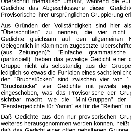
Überschrift thematisch umfaßt, während die Au
Gedichte das Abgeschlossene dieser Gedich
Provisorische ihrer ursprünglichen Gruppierung er
Aus Gründen der Vollständigkeit sind hier a
"Überschriften" zu nennen, die vier nicht 
Gedichte gleichsam auf den allgemeinen N
Gelegentlich in Klammern zugesetzte Überschrift
(aus Zeitungen)": "Einfache grammatische 
(partizipiell)" heben das jeweilige Gedicht einer
Gruppe nicht als selbständig aus der Grupp
lediglich so etwas die Funktion eines sachdienlich
den "Bruchstücken" sind zwischen vier von 1
"Bruchstücke" vier Gedichte mit jeweils eige
eingeschoben, was das Provisorische der Gru
sichtbar macht, wie die "Mini-Gruppen" der "
"Fenstergedichte für Yamin" es für die "Reihen" tu
Daß Gedichte aus den nur provisorischen Gru
weiteres herausgenommen werden können, heißt 
daß das Gedicht einer offen gehaltenen Gruppe 