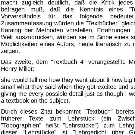
macht zugleich deutlich, daß die Kritik jede
befragen muß, daß die Kenntnis eines "Te
Vorverständnis für das folgende bedeute
Zusammenfassung würden die "Textbücher" glei
Katalog der Methoden vorstellen, Erfahrungen , 
Welt auszudrücken, würden sie im Sinne eines s
Möglichkeiten eines Autors, heute literarisch zu 
zeigen.
Das zweite, dem "Textbuch 4" vorangestellte 
Henry Miller:
she would tell me how they went about it how big
small what they said when they got excited and s
giving me every possible detail just as though I w
a textbook on the subject.
Durch dieses Zitat bekommt "Textbuch" bereit
früherer Texte zum Lehrstück (ein Zwisch
"Topographien" heißt "Lehrstücke") zum Lehrg
dieser "Lehrstücke" ist "Lehrgedicht über G