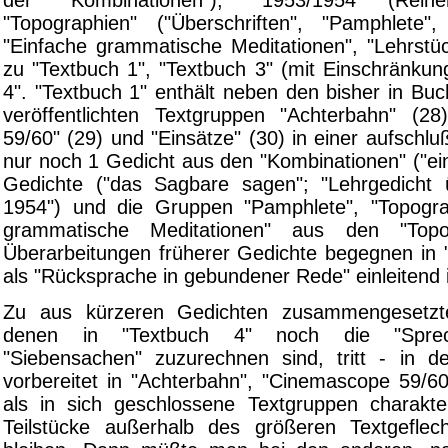
"Topographien" ("Überschriften", "Pamphlete",
"Einfache grammatische Meditationen", "Lehrstü
zu "Textbuch 1", "Textbuch 3" (mit Einschränkun
4". "Textbuch 1" enthält neben den bisher in Bu
veröffentlichten Textgruppen "Achterbahn" (2
59/60" (29) und "Einsätze" (30) in einer aufschl
nur noch 1 Gedicht aus den "Kombinationen" ("ei
Gedichte ("das Sagbare sagen"; "Lehrgedicht 
1954") und die Gruppen "Pamphlete", "Topogra
grammatische Meditationen" aus den "Topog
Überarbeitungen früherer Gedichte begegnen in 
als "Rücksprache in gebundener Rede" einleitend i
Zu aus kürzeren Gedichten zusammengesetzt
denen in "Textbuch 4" noch die "Sprec
"Siebensachen" zuzurechnen sind, tritt - in 
vorbereitet in "Achterbahn", "Cinemascope 59/60
als in sich geschlossene Textgruppen charakter
Teilstücke außerhalb des größeren Textgeflech