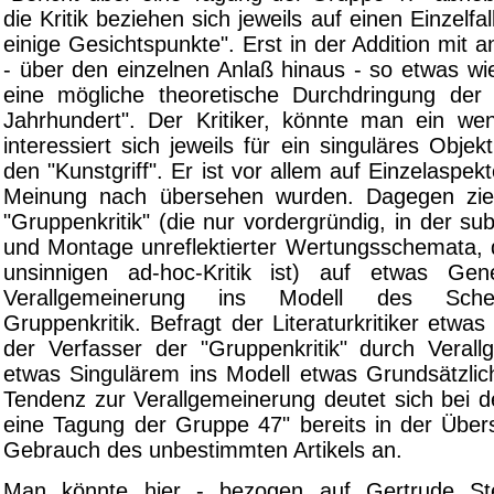
die Kritik beziehen sich jeweils auf einen Einzelfa
einige Gesichtspunkte". Erst in der Addition mit a
- über den einzelnen Anlaß hinaus - so etwas wi
eine mögliche theoretische Durchdringung der 
Jahrhundert". Der Kritiker, könnte man ein wen
interessiert sich jeweils für ein singuläres Objek
den "Kunstgriff". Er ist vor allem auf Einzelaspek
Meinung nach übersehen wurden. Dagegen ziel
"Gruppenkritik" (die nur vordergründig, in der su
und Montage unreflektierter Wertungsschemata, d
unsinnigen ad-hoc-Kritik ist) auf etwas Gene
Verallgemeinerung ins Modell des Sch
Gruppenkritik. Befragt der Literaturkritiker etwas 
der Verfasser der "Gruppenkritik" durch Veral
etwas Singulärem ins Modell etwas Grundsätzlic
Tendenz zur Verallgemeinerung deutet sich bei d
eine Tagung der Gruppe 47" bereits in der Übers
Gebrauch des unbestimmten Artikels an.
Man könnte hier - bezogen auf Gertrude St