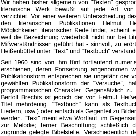
Wir haben bisher allgemein von "Texten" gespro
literarische Werk bewußt auf jede Art von
verzichtet. Vor einer weiteren Unterscheidung de
den literarischen Publikationen Helmut He
Möglichkeiten literarischer Rede findet, scheint 
weil die Bezeichnung wiederholt nicht nur bei Lite
Mißverständnissen geführt hat - sinnvoll, zu erö
Heißenbüttel unter "Text" und "Textbuch" verstande
Seit 1960 sind von ihm fünf fortlaufend numerie
erschienen, deren Fortsetzung angenommen w
Publikationsform entsprechen sie ungefähr der v
gewählten Publikationsform der "Versuche", h
programmatischen Charakter. Gegensätzlich zu
Bertolt Brechts ist jedoch der von Helmut Heiße
Titel mehrdeutig. "Textbuch" kann als Textbu
Liedern, usw.) oder einfach als Gegenteil zu Bild
werden. "Text" meint etwa Wortlaut, im Gegensatz 
zur Melodie; ferner Beschriftung; schließlich d
zugrunde gelegte Bibelstelle. Verschiedentlich 