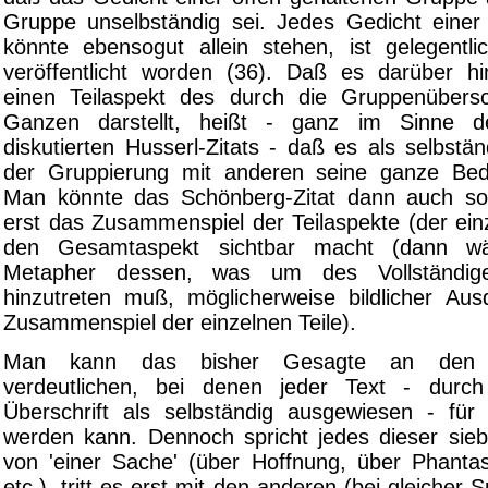
Gruppe unselbständig sei. Jedes Gedicht eine
könnte ebensogut allein stehen, ist gelegentlic
veröffentlicht worden (36). Daß es darüber hin
einen Teilaspekt des durch die Gruppenübersc
Ganzen darstellt, heißt - ganz im Sinne d
diskutierten Husserl-Zitats - daß es als selbständ
der Gruppierung mit anderen seine ganze Bed
Man könnte das Schönberg-Zitat dann auch so
erst das Zusammenspiel der Teilaspekte (der ein
den Gesamtaspekt sichtbar macht (dann wä
Metapher dessen, was um des Vollständig
hinzutreten muß, möglicherweise bildlicher Aus
Zusammenspiel der einzelnen Teile).
Man kann das bisher Gesagte an den "
verdeutlichen, bei denen jeder Text - durch 
Überschrift als selbständig ausgewiesen - fü
werden kann. Dennoch spricht jedes dieser sie
von 'einer Sache' (über Hoffnung, über Phantas
etc.), tritt es erst mit den anderen (bei gleicher