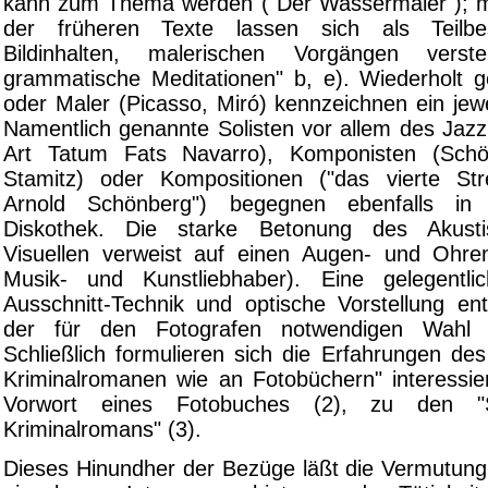
kann zum Thema werden ("Der Wassermaler"); m
der früheren Texte lassen sich als Teilbe
Bildinhalten, malerischen Vorgängen verst
grammatische Meditationen" b, e). Wiederholt 
oder Maler (Picasso, Miró) kennzeichnen ein jewe
Namentlich genannte Solisten vor allem des Jazz 
Art Tatum Fats Navarro), Komponisten (Sch
Stamitz) oder Kompositionen ("das vierte Str
Arnold Schönberg") begegnen ebenfalls in
Diskothek. Die starke Betonung des Akusti
Visuellen verweist auf einen Augen- und Ohr
Musik- und Kunstliebhaber). Eine gelegentlic
Ausschnitt-Technik und optische Vorstellung ent
der für den Fotografen notwendigen Wahl d
Schließlich formulieren sich die Erfahrungen de
Kriminalromanen wie an Fotobüchern" interessi
Vorwort eines Fotobuches (2), zu den "S
Kriminalromans" (3).
Dieses Hinundher der Bezüge läßt die Vermutung 