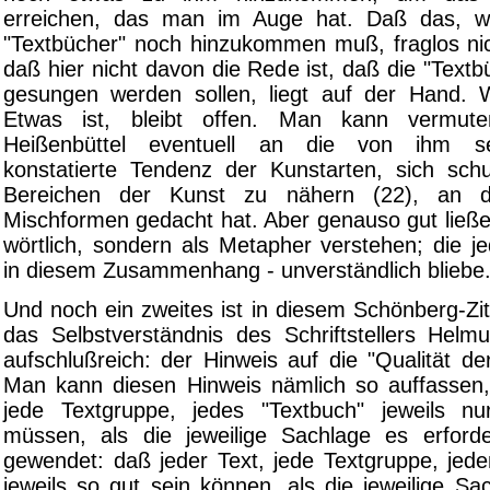
erreichen, das man im Auge hat. Daß das, w
"Textbücher" noch hinzukommen muß, fraglos nich
daß hier nicht davon die Rede ist, daß die "Textbü
gesungen werden sollen, liegt auf der Hand. 
Etwas ist, bleibt offen. Man kann vermut
Heißenbüttel eventuell an die von ihm sel
konstatierte Tendenz der Kunstarten, sich sc
Bereichen der Kunst zu nähern (22), an d
Mischformen gedacht hat. Aber genauso gut ließe
wörtlich, sondern als Metapher verstehen; die j
in diesem Zusammenhang - unverständlich bliebe
Und noch ein zweites ist in diesem Schönberg-Zi
das Selbstverständnis des Schriftstellers Helmu
aufschlußreich: der Hinweis auf die "Qualität d
Man kann diesen Hinweis nämlich so auffassen,
jede Textgruppe, jedes "Textbuch" jeweils nu
müssen, als die jeweilige Sachlage es erford
gewendet: daß jeder Text, jede Textgruppe, jede
jeweils so gut sein können, als die jeweilige Sa