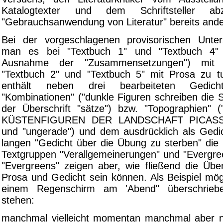
Katalogtexter und dem Schriftsteller ab
"Gebrauchsanwendung von Literatur" bereits andeu
Bei der vorgeschlagenen provisorischen Unter
man es bei "Textbuch 1" und "Textbuch 4" (
Ausnahme der "Zusammensetzungen") mit 
"Textbuch 2" und "Textbuch 5" mit Prosa zu t
enthält neben drei bearbeiteten Gedi
"Kombinationen" ("dunkle Figuren schreiben die Sc
der Überschrift "sätze") bzw. "Topographien"
KÜSTENFIGUREN DER LANDSCHAFT PICASS
und "ungerade") und dem ausdrücklich als Gedi
langen "Gedicht über die Übung zu sterben" die
Textgruppen "Verallgemeinerungen" und "Evergre
"Evergreens" zeigen aber, wie fließend die Üb
Prosa und Gedicht sein können. Als Beispiel mög
einem Regenschirm am 'Abend" überschriebe
stehen:
manchmal vielleicht momentan manchmal aber n