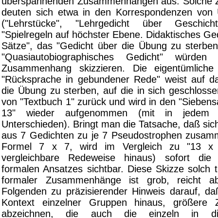
überspannenden Zusammenhängen aus. Solche
deuten sich etwa in den Korrespondenzen von 
("Lehrstücke", "Lehrgedicht über Geschi
"Spielregeln auf höchster Ebene. Didaktisches Ged
Sätze", das "Gedicht über die Übung zu sterben
"Quasiautobiographisches Gedicht" würden 
Zusammenhang skizzieren. Die eigentümlich
"Rücksprache in gebundener Rede" weist auf d
die Übung zu sterben, auf die in sich geschloss
von "Textbuch 1" zurück und wird in den "Sieben
13" wieder aufgenommen (mit in jedem F
Unterschieden). Bringt man die Tatsache, daß si
aus 7 Gedichten zu je 7 Pseudostrophen zusamm
Formel 7 x 7, wird im Vergleich zu "13 x 
vergleichbare Redeweise hinaus) sofort die 
formalen Ansatzes sichtbar. Diese Skizze solch 
formaler Zusammenhänge ist grob, reicht a
Folgenden zu präzisierender Hinweis darauf, da
Kontext einzelner Gruppen hinaus, größere
abzeichnen, die auch die einzeln in di