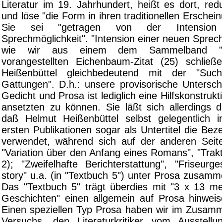
Literatur im 19. Jahrhundert, heißt es dort, red
und löse "die Form in ihren traditionellen Erschei
Sie sei "getragen von der Intension
Sprechmöglichkeit". "Intension einer neuen Sprechm
wie wir aus einem dem Sammelband "Üb
vorangestellten Eichenbaum-Zitat (25) schlie
Heißenbüttel gleichbedeutend mit der "Su
Gattungen". D.h.: unsere provisorische Untersc
Gedicht und Prosa ist lediglich eine Hilfskonstruk
ansetzten zu können. Sie läßt sich allerdings 
daß Helmut Heißenbüttel selbst gelegentlich 
ersten Publikationen sogar als Untertitel die Be
verwendet, während sich auf der anderen Seit
"Variation über den Anfang eines Romans", "Trakt
2); "Zweifelhafte Berichterstattung", "Friseurge
story" u.a. (in "Textbuch 5") unter Prosa zusam
Das "Textbuch 5" trägt überdies mit "3 x 13 m
Geschichten" einen allgemein auf Prosa hinweise
Einen speziellen Typ Prosa haben wir im Zusa
Versuchs, den Literaturkritiker vom Ausstellu