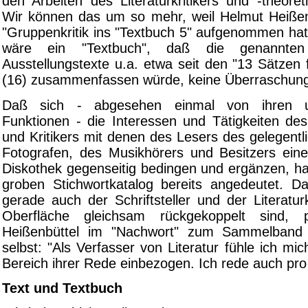
den Arbeiten des Literaturkritikers und -theore
Wir können das um so mehr, weil Helmut Heißenb
"Gruppenkritik ins "Textbuch 5" aufgenommen hat
wäre ein "Textbuch", daß die genannten
Ausstellungstexte u.a. etwa seit den "13 Sätzen 
(16) zusammenfassen würde, keine Überraschun
Daß sich - abgesehen einmal von ihren unt
Funktionen - die Interessen und Tätigkeiten des
und Kritikers mit denen des Lesers des gelegent
Fotografen, des Musikhörers und Besitzers ein
Diskothek gegenseitig bedingen und ergänzen, ha
groben Stichwortkatalog bereits angedeutet. 
gerade auch der Schriftsteller und der Literaturk
Oberfläche gleichsam rückgekoppelt sind, p
Heißenbüttel im "Nachwort" zum Sammelband "
selbst: "Als Verfasser von Literatur fühle ich mic
Bereich ihrer Rede einbezogen. Ich rede auch pr
Text und Textbuch