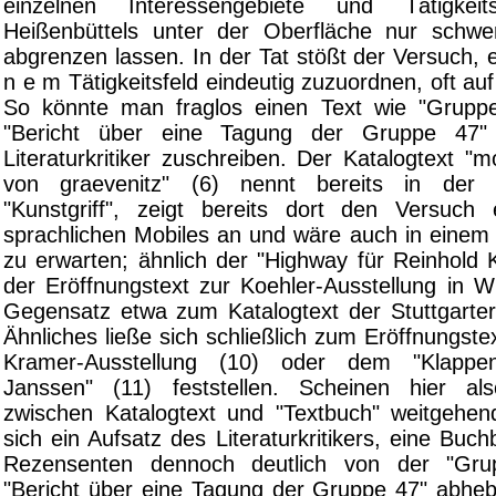
einzelnen Interessengebiete und Tätigkeit
Heißenbüttels unter der Oberfläche nur schwe
abgrenzen lassen. In der Tat stößt der Versuch, e
n e m Tätigkeitsfeld eindeutig zuzuordnen, oft auf
So könnte man fraglos einen Text wie "Gruppen
"Bericht über eine Tagung der Gruppe 47
Literaturkritiker zuschreiben. Der Katalogtext "m
von graevenitz" (6) nennt bereits in der 
"Kunstgriff", zeigt bereits dort den Versuch
sprachlichen Mobiles an und wäre auch in einem 
zu erwarten; ähnlich der "Highway für Reinhold 
der Eröffnungstext zur Koehler-Ausstellung in W
Gegensatz etwa zum Katalogtext der Stuttgarter 
Ähnliches ließe sich schließlich zum Eröffnungstex
Kramer-Ausstellung (10) oder dem "Klappen
Janssen" (11) feststellen. Scheinen hier a
zwischen Katalogtext und "Textbuch" weitgehend
sich ein Aufsatz des Literaturkritikers, eine Bu
Rezensenten dennoch deutlich von der "Grup
"Bericht über eine Tagung der Gruppe 47" abheb