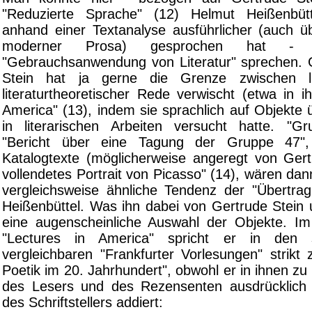
"Reduzierte Sprache" (12) Helmut Heißenbü
anhand einer Textanalyse ausführlicher (auch 
moderner Prosa) gesprochen hat - vi
"Gebrauchsanwendung von Literatur" sprechen.
Stein hat ja gerne die Grenze zwischen li
literaturtheoretischer Rede verwischt (etwa in i
America" (13), indem sie sprachlich auf Objekte 
in literarischen Arbeiten versucht hatte. "Gru
"Bericht über eine Tagung der Gruppe 47",
Katalogtexte (möglicherweise angeregt von Gert
vollendetes Portrait von Picasso" (14), wären dan
vergleichsweise ähnliche Tendenz der "Übertra
Heißenbüttel. Was ihn dabei von Gertrude Stein u
eine augenscheinliche Auswahl der Objekte. I
"Lectures in America" spricht er in den 
vergleichbaren "Frankfurter Vorlesungen" strikt
Poetik im 20. Jahrhundert", obwohl er in ihnen z
des Lesers und des Rezensenten ausdrücklich 
des Schriftstellers addiert: