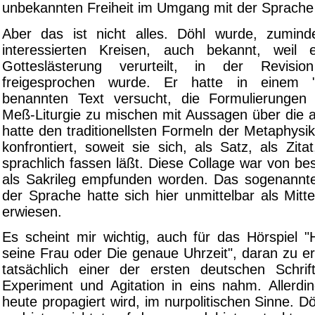
unbekannten Freiheit im Umgang mit der Sprache i
Aber das ist nicht alles. Döhl wurde, zumindes
interessierten Kreisen, auch bekannt, wei
Gotteslästerung verurteilt, in der Revisi
freigesprochen wurde. Er hatte in einem "
benannten Text versucht, die Formulierungen 
Meß-Liturgie zu mischen mit Aussagen über die ak
hatte den traditionellsten Formeln der Metaphys
konfrontiert, soweit sie sich, als Satz, als Zita
sprachlich fassen läßt. Diese Collage war von b
als Sakrileg empfunden worden. Das sogenannt
der Sprache hatte sich hier unmittelbar als Mitt
erwiesen.
Es scheint mir wichtig, auch für das Hörspiel "
seine Frau oder Die genaue Uhrzeit", daran zu e
tatsächlich einer der ersten deutschen Schrift
Experiment und Agitation in eins nahm. Allerdin
heute propagiert wird, im nurpolitischen Sinne. Dö