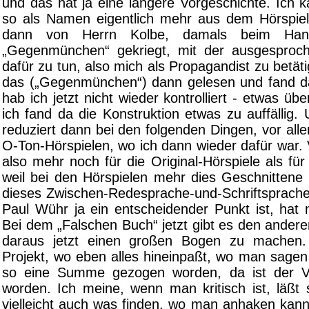
und das hat ja eine längere Vorgeschichte. Ich 
so als Namen eigentlich mehr aus dem Hörspie
dann von Herrn Kolbe, damals beim Hans
„Gegenmünchen“ gekriegt, mit der ausgesproch
dafür zu tun, also mich als Propagandist zu betät
das („Gegenmünchen“) dann gelesen und fand d
hab ich jetzt nicht wieder kontrolliert - etwas übe
ich fand da die Konstruktion etwas zu auffällig.
reduziert dann bei den folgenden Dingen, vor all
O-Ton-Hörspielen, wo ich dann wieder dafür war. 
also mehr noch für die Original-Hörspiele als für
weil bei den Hörspielen mehr dies Geschnitten
dieses Zwischen-Redesprache-und-Schriftsprache
Paul Wühr ja ein entscheidender Punkt ist, hat m
Bei dem „Falschen Buch“ jetzt gibt es den ander
daraus jetzt einen großen Bogen zu machen.
Projekt, wo eben alles hineinpaßt, wo man sagen
so eine Summe gezogen worden, da ist der 
worden. Ich meine, wenn man kritisch ist, läßt 
vielleicht auch was finden, wo man anhaken kann