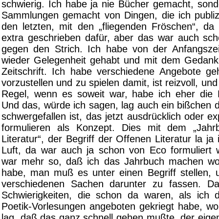
schwierig. Ich habe ja nie Bücher gemacht, sond
Sammlungen gemacht von Dingen, die ich publizi
den letzten, mit den „fliegenden Fröschen“, da 
extra geschrieben dafür, aber das war auch sc
gegen den Strich. Ich habe von der Anfangsze
wieder Gelegenheit gehabt und mit dem Gedanke
Zeitschrift. Ich habe verschiedene Angebote ge
vorzustellen und zu spielen damit, ist reizvoll, und 
Regel, wenn es soweit war, habe ich eher die 
Und das, würde ich sagen, lag auch ein bißchen d
schwergefallen ist, das jetzt ausdrücklich oder ex
formulieren als Konzept. Dies mit dem „Jahr
Literatur“, der Begriff der Offenen Literatur la ja 
Luft, da war auch ja schon von Eco formuliert
war mehr so, daß ich das Jahrbuch machen wol
habe, man muß es unter einen Begriff stellen,
verschiedenen Sachen darunter zu fassen. Da
Schwierigkeiten, die schon da waren, als ich d
Poetik-Vorlesungen angeboten gekriegt habe, w
lag, daß das ganz schnell gehen mußte, der eige