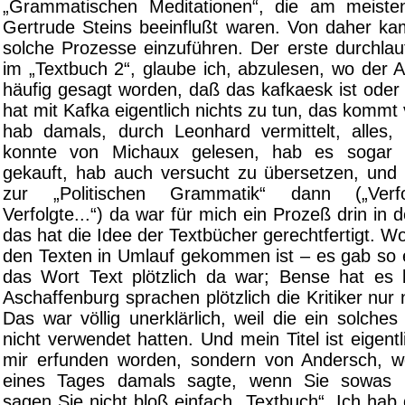
„Grammatischen Meditationen“, die am meiste
Gertrude Steins beeinflußt waren. Von daher ka
solche Prozesse einzuführen. Der erste durchlau
im „Textbuch 2“, glaube ich, abzulesen, wo der A
häufig gesagt worden, daß das kafkaesk ist oder
hat mit Kafka eigentlich nichts zu tun, das kommt
hab damals, durch Leonhard vermittelt, alles,
konnte von Michaux gelesen, hab es sogar 
gekauft, hab auch versucht zu übersetzen, und
zur „Politischen Grammatik“ dann („Verfo
Verfolgte...“) da war für mich ein Prozeß drin i
das hat die Idee der Textbücher gerechtfertigt. W
den Texten in Umlauf gekommen ist – es gab so 
das Wort Text plötzlich da war; Bense hat es 
Aschaffenburg sprachen plötzlich die Kritiker nur
Das war völlig unerklärlich, weil die ein solche
nicht verwendet hatten. Und mein Titel ist eigentl
mir erfunden worden, sondern von Andersch, w
eines Tages damals sagte, wenn Sie sowas
sagen Sie nicht bloß einfach „Textbuch“. Ich hab 