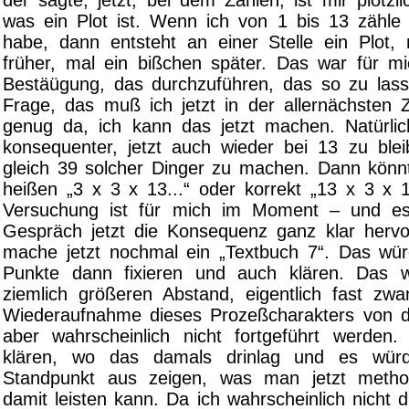
der sagte, jetzt, bei dem Zählen, ist mir plötzl
was ein Plot ist. Wenn ich von 1 bis 13 zähl
habe, dann entsteht an einer Stelle ein Plot,
früher, mal ein bißchen später. Das war für mic
Bestäügung, das durchzuführen, das so zu lass
Frage, das muß ich jetzt in der allernächsten Z
genug da, ich kann das jetzt machen. Natürli
konsequenter, jetzt auch wieder bei 13 zu bl
gleich 39 solcher Dinger zu machen. Dann könnt
heißen „3 x 3 x 13...“ oder korrekt „13 x 3 x 1
Versuchung ist für mich im Moment – und e
Gespräch jetzt die Konsequenz ganz klar hervo
mache jetzt nochmal ein „Textbuch 7“. Das wü
Punkte dann fixieren und auch klären. Das 
ziemlich größeren Abstand, eigentlich fast zwa
Wiederaufnahme dieses Prozeßcharakters von 
aber wahrscheinlich nicht fortgeführt werden
klären, wo das damals drinlag und es wü
Standpunkt aus zeigen, was man jetzt methodi
damit leisten kann. Da ich wahrscheinlich nich