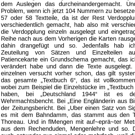
dem Auslegen das durcheinandergemacht. Un
Problem, wenn ich jetzt 104 Nummern zu besetzen
57 oder 58 Textteile, da ist der Rest Verdoppl
verschiedentlich gemacht, hab also mit versch
die Verdopplung einzeln ausgelegt und eingetr
Reihe nach aus dem Vorherigen die Karten raus
dahin drangefügt und so. Jedenfalls hab ic
Zeuteilung von Sätzen und Einzelteilen au
Patiencekarte ein Grundschema gemacht, das i
verändert habe und dann die Texte ausgelegt.
einzelnen versucht vorher schon, das gilt syste
das gesamte „Textbuch 6“, das ist vollkommen
wobei zum Beispiel die Einzelstücke im „Textbuch
haben, bei „Deutschland 1944“ ist es de
Wehrmachtsbencht. Bei „Eine Engländerin aus Bi
der Zeitungsbericht. Bei „Uber einen Satz von S
es mit dem Bahndamm, das stammt aus den T
Thoreau. Und in flMengen mit auf~eprä~ter Metri
aus dem Rechenduden, Mengenlehre und so. D