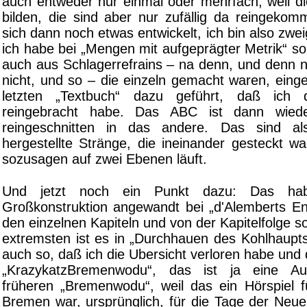
auch entweder nur einmal oder mehrfach, weil d
bilden, die sind aber nur zufällig da reingeko
sich dann noch etwas entwickelt, ich bin also zwei
ich habe bei „Mengen mit aufgeprägter Metrik“ so 
auch aus Schlagerrefrains – na denn, und denn n
nicht, und so – die einzeln gemacht waren, eing
letzten „Textbuch“ dazu geführt, daß ic
reingebracht habe. Das ABC ist dann wiede
reingeschnitten in das andere. Das sind als
hergestellte Stränge, die ineinander gesteckt w
sozusagen auf zwei Ebenen läuft.
Und jetzt noch ein Punkt dazu: Das ha
Großkonstruktion angewandt bei „d'Alemberts En
den einzelnen Kapiteln und von der Kapitelfolge 
extremsten ist es in „Durchhauen des Kohlhaupts
auch so, daß ich die Ubersicht verloren habe und
„KrazykatzBremenwodu“, das ist ja eine Au
früheren „Bremenwodu“, weil das ein Hörspiel f
Bremen war, ursprünglich, für die Tage der Neue