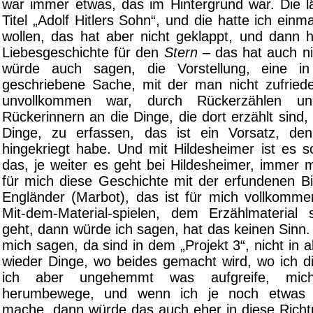
war immer etwas, das im Hintergrund war. Die l
Titel „Adolf Hitlers Sohn“, und die hatte ich einm
wollen, das hat aber nicht geklappt, und dann h
Liebesgeschichte für den
Stern
– das hat auch ni
würde auch sagen, die Vorstellung, eine i
geschriebene Sache, mit der man nicht zufried
unvollkommen war, durch Rückerzählen und 
Rückerinnern an die Dinge, die dort erzählt sind, 
Dinge, zu erfassen, das ist ein Vorsatz, den
hingekriegt habe. Und mit Hildesheimer ist es s
das, je weiter es geht bei Hildesheimer, immer m
für mich diese Geschichte mit der erfundenen Bi
Engländer (Marbot), das ist für mich vollkomm
Mit-dem-Material-spielen, dem Erzählmaterial 
geht, dann würde ich sagen, hat das keinen Sinn.
mich sagen, da sind in dem „Projekt 3“, nicht in 
wieder Dinge, wo beides gemacht wird, wo ich di
ich aber ungehemmt was aufgreife, m
herumbewege, und wenn ich je noch etwas U
mache, dann würde das auch eher in diese Rich