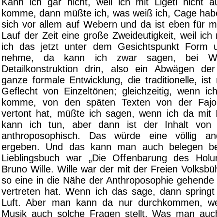
Kann ich gar nicht, weil ich mit Ligeti nicht 
komme, dann müßte ich, was weiß ich, Cage haben
sich vor allem auf Webern und da ist eben für m
Lauf der Zeit eine große Zweideutigkeit, weil ich
ich das jetzt unter dem Gesichtspunkt Form u
nehme, da kann ich zwar sagen, bei We
Detailkonstruktion drin, also ein Abwägen der
ganze formale Entwicklung, die traditionelle, ist 
Geflecht von Einzeltönen; gleichzeitig, wenn ic
komme, von den späten Texten von der Fajo
vertont hat, müßte ich sagen, wenn ich da mit I
kann ich tun, aber dann ist der Inhalt vo
anthroposophisch. Das würde eine völlig an
ergeben. Und das kann man auch belegen be
Lieblingsbuch war „Die Offenbarung des Hol
Bruno Wille. Wille war der mit der Freien Volksbüh
so eine in die Nähe der Anthroposophie gehende 
vertreten hat. Wenn ich das sage, dann springt 
Luft. Aber man kann da nur durchkommen, w
Musik auch solche Fragen stellt. Was man auc