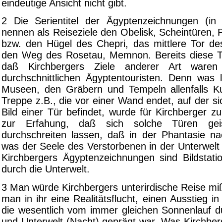
eindeutige Ansicht nicht gibt.
2 Die Serientitel der Ägyptenzeichnungen (in
nennen als Reiseziele den Obelisk, Scheintüren,
bzw. den Hügel des Chepri, das mittlere Tor des
den Weg des Rosetau, Memnon. Bereits diese Tite
daß Kirchbergers Ziele anderer Art waren
durchschnittlichen Ägyptentouristen. Denn was 
Museen, den Gräbern und Tempeln allenfalls Ku
Treppe z.B., die vor einer Wand endet, auf der si
Bild einer Tür befindet, wurde für Kirchberger 
zur Erfahung, daß sich solche Türen gei
durchschreiten lassen, daß in der Phantasie nac
was der Seele des Verstorbenen in der Unterwelt
Kirchbergers Ägyptenzeichnungen sind Bildstati
durch die Unterwelt.
3 Man würde Kirchbergers unterirdische Reise mi
man in ihr eine Realitätsflucht, einen Ausstieg in
die wesentlich vom immer gleichen Sonnenlauf d
und Unterwelt (Nacht) geprägt war. Was Kirchber