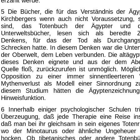
erzählt werde.
5 Die Bücher, die für das Verständnis der Äg
Kirchbergers wenn auch nicht Voraussetzung, s
sind, das Totenbuch der Ägypter und di
Unterweltsbücher, lesen sich als beredte 
Denkens, für das der Tod als Durchgangs
Schrecken hatte. In diesem Denken war die Unter
der Oberwelt, dem Leben verbunden. Die altägypt
dieses Denken eignete und aus der dem Ab
Quelle floß, zurückzurufen ist unmöglich. Möglich
Opposition zu einer immer sinnentleerteren
Mythenverlust als Modell einer Sinnordnung z
diesem Studium hätten die Ägyptenzeichnung
Hinweisfunktion.
6 Innerhalb einiger psychologischer Schulen tr
Überzeugung, daß jede Therapie eine Reise ins
daß man bei ihr gleichsam in sein eigenes Totenr
wo der Minotaurus oder ähnliche Ungeheuer
hocken. Ob tibetanisches oder andere Totenbü