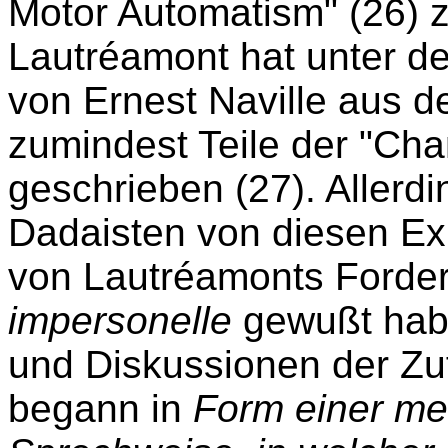
Motor Automatism" (26) 
Lautréamont hat unter d
von Ernest Naville aus 
zumindest Teile der "Cha
geschrieben (27). Allerdi
Dadaisten von diesen E
von Lautréamonts Forde
impersonelle
gewußt habe
und Diskussionen der Zuf
begann in
Form einer me