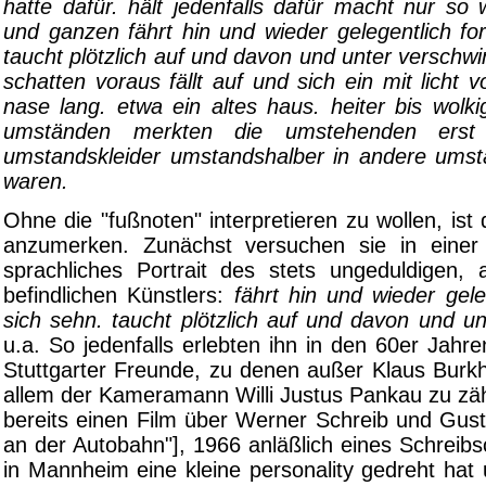
hatte dafür. hält jedenfalls dafür macht nur so
und ganzen fährt hin und wieder gelegentlich for
taucht plötzlich auf und davon und unter verschwin
schatten voraus fällt auf und sich ein mit licht v
nase lang. etwa ein altes haus. heiter bis wolki
umständen merkten die umstehenden erst
umstandskleider umstandshalber in andere um
waren.
Ohne die "fußnoten" interpretieren zu wollen, ist 
anzumerken. Zunächst versuchen sie in einer 
sprachliches Portrait des stets ungeduldigen
befindlichen Künstlers:
fährt hin und wieder geleg
sich sehn. taucht plötzlich auf und davon und u
u.a. So jedenfalls erlebten ihn in den 60er Jahre
Stuttgarter Freunde, zu denen außer Klaus Burkh
allem der Kameramann Willi Justus Pankau zu zäh
bereits einen Film über Werner Schreib und Gust
an der Autobahn"], 1966 anläßlich eines Schreib
in Mannheim eine kleine personality gedreht hat