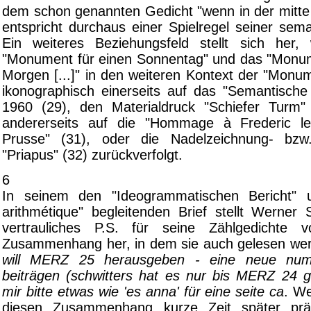
dem schon genannten Gedicht "wenn in der mitte 
entspricht durchaus einer Spielregel seiner sema
Ein weiteres Beziehungsfeld stellt sich he
"Monument für einen Sonnentag" und das "Monu
Morgen [...]" in den weiteren Kontext der "Monume
ikonographisch einerseits auf das "Semantisc
1960 (29), den Materialdruck "Schiefer Turm"
andererseits auf die "Hommage à Frederic 
Prusse" (31), oder die Nadelzeichnung- bzw
"Priapus" (32) zurückverfolgt.
6
In seinem den "Ideogrammatischen Bericht" 
arithmétique" begleitenden Brief stellt Werner 
vertrauliches P.S. für seine Zählgedichte
Zusammenhang her, in dem sie auch gelesen w
will MERZ 25 herausgeben - eine neue nu
beiträgen (schwitters hat es nur bis MERZ 24 g
mir bitte etwas wie 'es anna' für eine seite ca
. We
diesen Zusammenhang kurze Zeit später prä