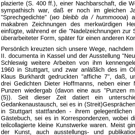
plazierte (S. 400 ff.), einer Nachbarschaft, die 
sympathisch war, daß er noch im gleichen Ja
"Sprechgedichte" (
wo bleibb da / hummoooa
) a
makabren Zeichnungen des merkwürdigen Her
einfügte, während er die "Nadelzeichnungen zur 
überarbeiteter Form, später für einen anderen Ko
Persönlich kreuzten sich unsere Wege, nachdem 
II. documenta in Kassel und der Ausstellung "Ne
Schleswig weitere Arbeiten von ihm kennengel
1960 in Stuttgart, und zwar anläßlich des im 
Klaus Burkhardt gedruckten "affiche 7", daß, 
drei Gedichten Dieter Hoffmanns, neben einer 
Punzen wiedergab (davon eine aus "Punzen mit
(5)). Seit dieser Zeit datiert ein unterschie
Gedankenaustausch, sei es in (Streit)Gesprächen
in Stuttgart stattfanden - ihrem gelegentlichen
Gästebuch, sei es in Korrespondenzen, wobei di
teilcollagierte kleine Kunstwerke waren. Meist 
der Kunst, auch ausstellungs- und publikatio