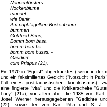
Nonnenförsters
Nockenblume
mundet
wie Benin.
Am naphtagelben Borkenbaum
bummert
Gottfried Benn;
Bomm bom basa
bomm bom biii
bomm bom busss. -
Gaudium
cum Priapus (21).
Ein 1970 in "Egoist" abgedrucktes ("wenn in der m
und ein faksimiliertes Gedicht ("Notzucht in Paris
Fall eines postdadaistischen Ikonoklasmus), zw
eine fingierte "vita" und die Kritikerschelte "Gu
Lucy" (21a), vor allem aber die 1985 von Karl
Josef Werner herausgegebenen "Gedichte un
(22), sowie der von Karl Riha und S. J. S