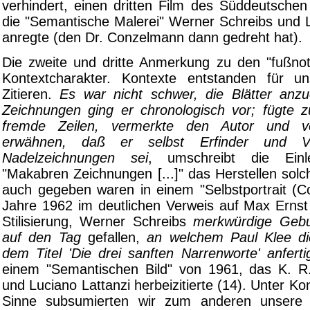
verhindert, einen dritten Film des Süddeutsche
die "Semantische Malerei" Werner Schreibs und L
anregte (den Dr. Conzelmann dann gedreht hat).
Die zweite und dritte Anmerkung zu den "fußnote
Kontextcharakter. Kontexte entstanden für u
Zitieren.
Es war nicht schwer, die Blätter anz
Zeichnungen ging er chronologisch vor; fügte z
fremde Zeilen, vermerkte den Autor und v
erwähnen, daß er selbst Erfinder und Ve
Nadelzeichnungen sei
, umschreibt die Ein
"Makabren Zeichnungen [...]" das Herstellen solc
auch gegeben waren in einem "Selbstportrait (C
Jahre 1962 im deutlichen Verweis auf Max Ernst 
Stilisierung, Werner Schreibs
merkwürdige Gebu
auf den Tag
gefallen,
an welchem Paul Klee di
dem Titel 'Die drei sanften Narrenworte' anferti
einem "Semantischen Bild" von 1961, das K. R
und Luciano Lattanzi herbeizitierte (14). Unter Ko
Sinne subsumierten wir zum anderen unsere 