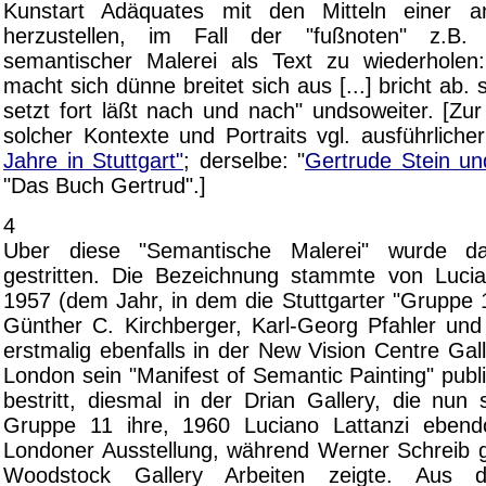
Kunstart Adäquates mit den Mitteln einer a
herzustellen, im Fall der "fußnoten" z.B.
semantischer Malerei als Text zu wiederholen:
macht sich dünne breitet sich aus [...] bricht ab. 
setzt fort läßt nach und nach" undsoweiter. [Zu
solcher Kontexte und Portraits vgl. ausführlicher
Jahre in Stuttgart"
; derselbe: "
Gertrude Stein und
"Das Buch Gertrud".]
4
Uber diese "Semantische Malerei" wurde da
gestritten. Die Bezeichnung stammte von Lucia
1957 (dem Jahr, in dem die Stuttgarter "Gruppe 11
Günther C. Kirchberger, Karl-Georg Pfahler und 
erstmalig ebenfalls in der New Vision Centre Galle
London sein "Manifest of Semantic Painting" publi
bestritt, diesmal in der Drian Gallery, die nun
Gruppe 11 ihre, 1960 Luciano Lattanzi ebendo
Londoner Ausstellung, während Werner Schreib gl
Woodstock Gallery Arbeiten zeigte. Aus di