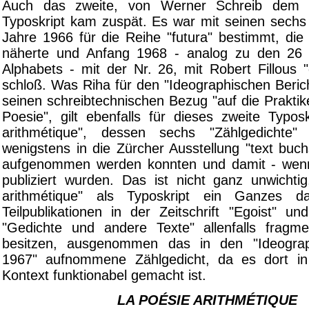
Auch das zweite, von Werner Schreib dem B
Typoskript kam zuspät. Es war mit seinen sech
Jahre 1966 für die Reihe "futura" bestimmt, die
näherte und Anfang 1968 - analog zu den 26
Alphabets - mit der Nr. 26, mit Robert Fillous "g
schloß. Was Riha für den "Ideographischen Berich
seinen schreibtechnischen Bezug "auf die Prakti
Poesie", gilt ebenfalls für dieses zweite Typos
arithmétique", dessen sechs "Zählgedichte
wenigstens in die Zürcher Ausstellung "text buch
aufgenommen werden konnten und damit - wenn 
publiziert wurden. Das ist nicht ganz unwichti
arithmétique" als Typoskript ein Ganzes da
Teilpublikationen in der Zeitschrift "Egoist" 
"Gedichte und andere Texte" allenfalls fragm
besitzen, ausgenommen das in den "Ideograp
1967" aufnommene Zählgedicht, da es dort i
Kontext funktionabel gemacht ist.
LA POÉSIE ARITHMÉTIQUE