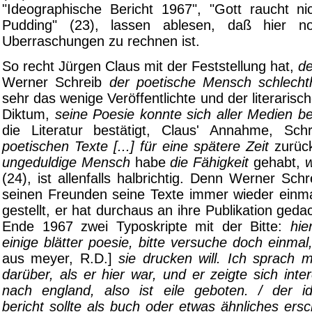
"Ideographische Bericht 1967", "Gott raucht ni
Pudding" (23), lassen ablesen, daß hier n
Uberraschungen zu rechnen ist.
So recht Jürgen Claus mit der Feststellung hat,
de
Werner Schreib
der poetische Mensch schlecht
sehr das wenige Veröffentlichte und der literarisc
Diktum,
seine Poesie konnte sich aller Medien b
die Literatur bestätigt, Claus' Annahme, Sc
poetischen Texte [...] für eine spätere Zeit
zurüc
ungeduldige Mensch
habe
die Fähigkeit
gehabt,
w
(24), ist allenfalls halbrichtig. Denn Werner Schr
seinen Freunden seine Texte immer wieder einma
gestellt, er hat durchaus an ihre Publikation gedac
Ende 1967 zwei Typoskripte mit der Bitte:
hie
einige blätter poesie, bitte versuche doch einma
aus meyer, R.D.]
sie drucken will. Ich sprach 
darüber, als er hier war, und er zeigte sich intere
nach england, also ist eile geboten. / der i
bericht sollte als buch oder etwas ähnliches ers