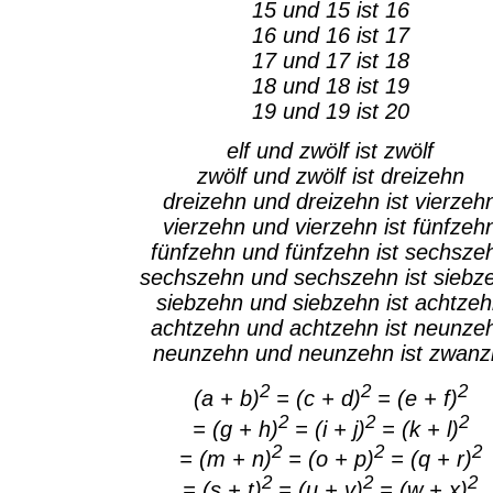
15 und 15 ist 16
16 und 16 ist 17
17 und 17 ist 18
18 und 18 ist 19
19 und 19 ist 20
elf und zwölf ist zwölf
zwölf und zwölf ist dreizehn
dreizehn und dreizehn ist vierzeh
vierzehn und vierzehn ist fünfzeh
fünfzehn und fünfzehn ist sechsze
sechszehn und sechszehn ist siebz
siebzehn und siebzehn ist achtze
achtzehn und achtzehn ist neunze
neunzehn und neunzehn ist zwanz
2
2
2
(a + b)
= (c + d)
= (e + f)
2
2
2
= (g + h)
= (i + j)
= (k + l)
2
2
2
= (m + n)
= (o + p)
= (q + r)
2
2
2
= (s + t)
= (u + v)
= (w + x)