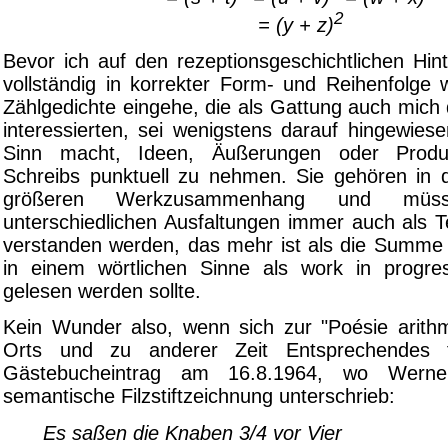
2
= (y + z)
Bevor ich auf den rezeptionsgeschichtlichen Hin
vollständig in korrekter Form- und Reihenfolge
Zählgedichte eingehe, die als Gattung auch mic
interessierten, sei wenigstens darauf hingewies
Sinn macht, Ideen, Äußerungen oder Produ
Schreibs punktuell zu nehmen. Sie gehören in 
größeren Werkzusammenhang und müs
unterschiedlichen Ausfaltungen immer auch als T
verstanden werden, das mehr ist als die Summe s
in einem wörtlichen Sinne als work in progr
gelesen werden sollte.
Kein Wunder also, wenn sich zur "Poésie arith
Orts und zu anderer Zeit Entsprechendes f
Gästebucheintrag am 16.8.1964, wo Werne
semantische Filzstiftzeichnung unterschrieb:
Es saßen die Knaben 3/4 vor Vier