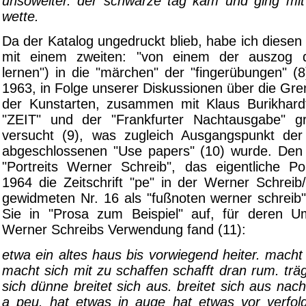
unsoweiter. der schwarze tag kam und ging mit
wette.
Da der Katalog ungedruckt blieb, habe ich diese
mit einem zweiten: "von einem der auszog 
lernen") in die "märchen" der "fingerübungen" (
1963, in Folge unserer Diskussionen über die Gr
der Kunstarten, zusammen mit Klaus Burikhard
"ZEIT" und der "Frankfurter Nachtausgabe" gr
versucht (9), was zugleich Ausgangspunkt der
abgeschlossenen "Use papers" (10) wurde. Den 
"Portreits Werner Schreib", das eigentliche Port
1964 die Zeitschrift "pe" in der Werner Schreib
gewidmeten Nr. 16 als "fußnoten werner schreib
Sie in "Prosa zum Beispiel" auf, für deren U
Werner Schreibs Verwendung fand (11):
etwa ein altes haus bis vorwiegend heiter. macht
macht sich mit zu schaffen schafft dran rum. trä
sich dünne breitet sich aus. breitet sich aus nach
a peu. hat etwas in auge hat etwas vor verfol