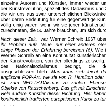
einzelne Autoren und Künstler, immer wieder 
der Kunstrevolution, speziell des Dadaismus und 
die wir uns aus zwar unterschielichen Blickwinkel
über deren Bedeutung für eine gegenwärtige Kuns
völlig einig waren, wenn wir sie jenen künstler
zurechneten, die 50 Jahre brauchen, um sich dur
Nach dieser Zeit,
war Werner Schreib 1967 übe
ihr Problem aufs Neue, nur einer anderen Ge
einige Phasen der Erfahrung bereichert (6).
Wie 
Werner Schreib an eine Kontinuität künstlerischer
der Kunstrevolution, von der allerdings zeitweilig
des Nationalsozialismus bedingt, die d
ausgeschlossen blieb.
Man kann sich leicht da
englische POP-Art, wie sie von R. Hamilton oder
ist, zum NEO-DADAismus zu zählen. Ebenso 
Objekte von Rauschenberg. Das gilt mit Einschrä
viele andere Künstler dieser Richtung. Hier haben
kontinuierlich tradierten europäischen Kunst zu tun