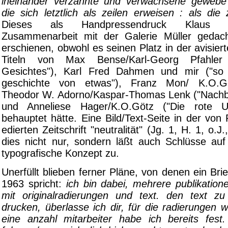
ineinander verzahnte und verwachsene gewebe
die sich letztlich als zeilen erweisen : als die 
Dieses als Handpressendruck Klaus B
Zusammenarbeit mit der Galerie Müller gedach
erschienen, obwohl es seinen Platz in der avisier
Titeln von Max Bense/Karl-Georg Pfahler
Gesichtes"), Karl Fred Dahmen und mir ("so
geschichte von etwas"), Franz Mon/ K.O.Göt
Theodor W. Adorno/Kaspar-Thomas Lenk ("Nachbi
und Anneliese Hager/K.O.Götz ("Die rote U
behauptet hätte. Eine Bild/Text-Seite in der von
edierten Zeitschrift "neutralität" (Jg. 1, H. 1, o.J.
dies nicht nur, sondern läßt auch Schlüsse auf 
typografische Konzept zu.
Unerfüllt blieben ferner Pläne, von denen ein Br
1963 spricht:
ich bin dabei, mehrere publikation
mit originalradierungen und text. den text z
drucken, überlasse ich dir, für die radierungen 
eine anzahl mitarbeiter habe ich bereits fes