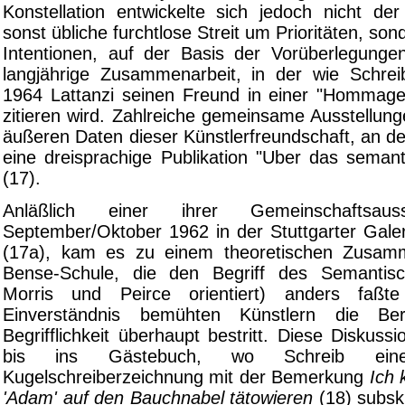
Konstellation entwickelte sich jedoch nicht der
sonst übliche furchtlose Streit um Prioritäten, son
Intentionen, auf der Basis der Vorüberlegungen
langjährige Zusammenarbeit, in der wie Schrei
1964 Lattanzi seinen Freund in einer "Hommage
zitieren wird. Zahlreiche gemeinsame Ausstellun
äußeren Daten dieser Künstlerfreundschaft, an d
eine dreisprachige Publikation "Uber das semant
(17).
Anläßlich einer ihrer Gemeinschaftsaus
September/Oktober 1962 in der Stuttgarter Gale
(17a), kam es zu einem theoretischen Zusam
Bense-Schule, die den Begriff des Semantis
Morris und Peirce orientiert) anders fa
Einverständnis bemühten Künstlern die Ber
Begrifflichkeit überhaupt bestritt. Diese Diskuss
bis ins Gästebuch, wo Schreib eine
Kugelschreiberzeichnung mit der Bemerkung
Ich 
'Adam' auf den Bauchnabel tätowieren
(18) subsk