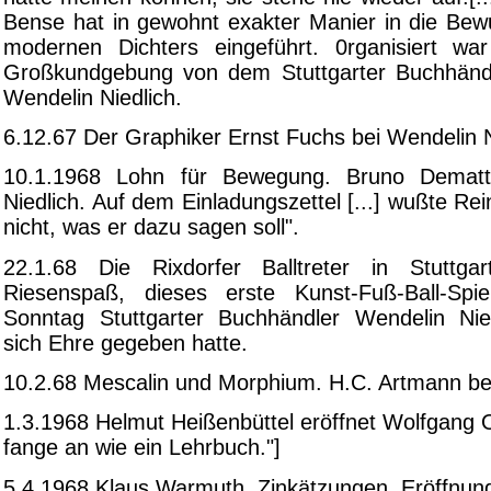
Bense hat in gewohnt exakter Manier in die Bew
modernen Dichters eingeführt. 0rganisiert war 
Großkundgebung von dem Stuttgarter Buchhändl
Wendelin Niedlich.
6.12.67 Der Graphiker Ernst Fuchs bei Wendelin N
10.1.1968 Lohn für Bewegung. Bruno Dematt
Niedlich. Auf dem Einladungszettel [...] wußte Re
nicht, was er dazu sagen soll".
22.1.68 Die Rixdorfer Balltreter in Stuttg
Riesenspaß, dieses erste Kunst-Fuß-Ball-S
Sonntag Stuttgarter Buchhändler Wendelin Nie
sich Ehre gegeben hatte.
10.2.68 Mescalin und Morphium. H.C. Artmann bei
1.3.1968 Helmut Heißenbüttel eröffnet Wolfgang 
fange an wie ein Lehrbuch."]
5.4.1968 Klaus Warmuth, Zinkätzungen. Eröffnun