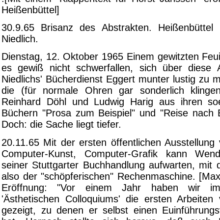
Heißenbüttel]
30.9.65 Brisanz des Abstrakten. Heißenbüttel
Niedlich.
Dienstag, 12. Oktober 1965 Einem gewitzten Feuil
es gewiß nicht schwerfallen, sich über diese 
Niedlichs' Bücherdienst Eggert munter lustig zu m
die (für normale Ohren gar sonderlich klinge
Reinhard Döhl und Ludwig Harig aus ihren so
Büchern "Prosa zum Beispiel" und "Reise nach 
Doch: die Sache liegt tiefer.
20.11.65 Mit der ersten öffentlichen Ausstellun
Computer-Kunst, Computer-Grafik kann Wende
seiner Stuttgarter Buchhandlung aufwarten, mit 
also der "schöpferischen" Rechenmaschine. [Max
Eröffnung: "Vor einem Jahr haben wir 
'Ästhetischen Colloquiums' die ersten Arbeite
gezeigt, zu denen er selbst einen Euinführungs