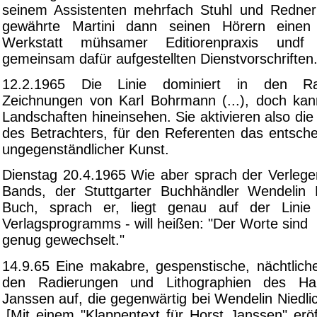
seinem Assistenten mehrfach Stuhl und Redner
gewährte Martini dann seinen Hörern einen 
Werkstatt mühsamer Editiorenpraxis undf 
gemeinsam dafür aufgestellten Dienstvorschriften
12.2.1965 Die Linie dominiert in den R
Zeichnungen von Karl Bohrmann (...), doch kan
Landschaften hineinsehen. Sie aktivieren also die 
des Betrachters, für den Referenten das entsche
ungegenständlicher Kunst.
Dienstag 20.4.1965 Wie aber sprach der Verleger
Bands, der Stuttgarter Buchhändler Wendelin 
Buch, sprach er, liegt genau auf der Lini
Verlagsprogramms - will heißen: "Der Worte sind
genug gewechselt."
14.9.65 Eine makabre, gespenstische, nächtliche
den Radierungen und Lithographien des Ha
Janssen auf, die gegenwärtig bei Wendelin Niedl
.[Mit einem "Klappentext für Horst Janssen" erö