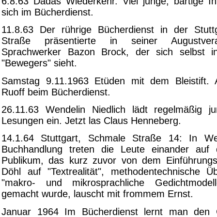
6.8.63 Dadas Wiederkehr. Viel junge, bärtige In
sich im Bücherdienst.
11.8.63 Der rührige Bücherdienst in der Stut
Straße präsentierte in seiner Augustver
Sprachwerker Bazon Brock, der sich selbst i
"Bewegers" sieht.
Samstag 9.11.1963 Etüden mit dem Bleistift. A
Ruoff beim Bücherdienst.
26.11.63 Wendelin Niedlich lädt regelmäßig j
Lesungen ein. Jetzt las Claus Henneberg.
14.1.64 Stuttgart, Schmale Straße 14: In Wen
Buchhandlung treten die Leute einander auf
Publikum, das kurz zuvor von dem Einführungs
Döhl auf "Textrealität", methodentechnische 
"makro- und mikrosprachliche Gedichtmodel
gemacht wurde, lauscht mit frommem Ernst.
Januar 1964 Im Bücherdienst lernt man den G