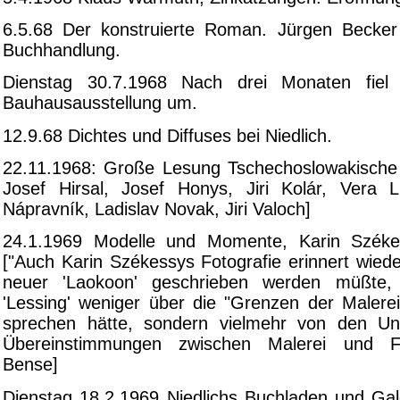
6.5.68 Der konstruierte Roman. Jürgen Becker 
Buchhandlung.
Dienstag 30.7.1968 Nach drei Monaten fiel 
Bauhausausstellung um.
12.9.68 Dichtes und Diffuses bei Niedlich.
22.11.1968: Große Lesung Tschechoslowakische
Josef Hirsal, Josef Honys, Jiri Kolár, Vera L
Nápravník, Ladislav Novak, Jiri Valoch]
24.1.1969 Modelle und Momente, Karin Székes
["Auch Karin Székessys Fotografie erinnert wied
neuer 'Laokoon' geschrieben werden müßte,
'Lessing' weniger über die "Grenzen der Malere
sprechen hätte, sondern vielmehr von den Un
Übereinstimmungen zwischen Malerei und Fo
Bense]
Dienstag 18.2.1969 Niedlichs Buchladen und Gale