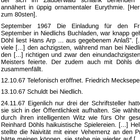
der sich im Zauberwald schlank behenden
annähert in üppig ornamentaler Eurythmie. [Her
zum 80sten].
September 1967 Die Einladung für den Fre
September in Niedlichs Buchladen, war knapp geh
Döhl liest Hans Arp ... aus gegebenem Anlaß". [.
viele [...] den achzigsten, während man bei Niedl
den [...] richtigen und zwar den einundachzigst
Meisters feierte. Der zudem auch mit Döhls dr
zusammenfällt.
12.10.67 Telefonisch eröffnet. Friedrich Meckseper
13.10.67 Schuldt bei Niedlich.
24.11.67 Eigenlich nur drei der Schriftsteller ha
sie sich in der Öffentlichkeit aufhalten. Sie wähl
durch ihren intelligenten Witz wie fürs Ohr ges
Reinhard Döhls haikuistische Spielereien. [...] He
stellte die Naivität mit einer Vehemenz an den 
hätte meinen können, sie stehe nie wieder auf.[.