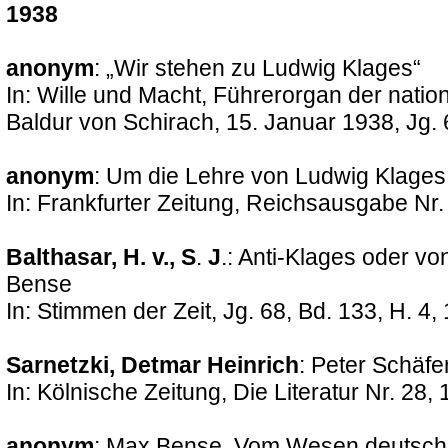
1938
anonym
: „Wir stehen zu Ludwig Klages“
In: Wille und Macht, Führerorgan der nati
Baldur von Schirach, 15. Januar 1938, Jg. 6
anonym
: Um die Lehre von Ludwig Klages
In: Frankfurter Zeitung, Reichsausgabe Nr.
Balthasar, H. v., S
.
J
.: Anti-Klages oder 
Bense
In: Stimmen der Zeit, Jg. 68, Bd. 133, H. 4
Sarnetzki, Detmar Heinrich
: Peter Schäf
In: Kölnische Zeitung, Die Literatur Nr. 28, 
anonym
: Max Bense, Vom Wesen deutsche