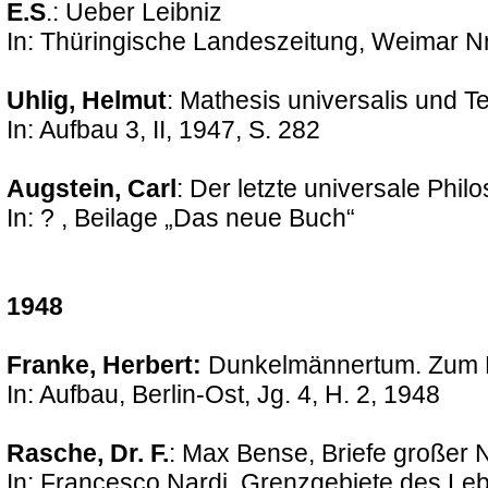
E.S
.: Ueber Leibniz
In: Thüringische Landeszeitung, Weimar Nr
Uhlig, Helmut
: Mathesis universalis und T
In: Aufbau 3, II, 1947, S. 282
Augstein, Carl
: Der letzte universale Phi
In: ? , Beilage „Das neue Buch“
1948
Franke, Herbert:
Dunkelmännertum. Zum F
In: Aufbau, Berlin-Ost, Jg. 4, H. 2, 1948
Rasche, Dr. F.
: Max Bense, Briefe großer 
In: Francesco Nardi, Grenzgebiete des Le