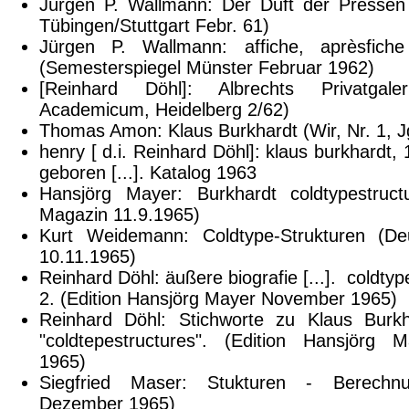
Jürgen P. Wallmann: Der Duft der Pressen
Tübingen/Stuttgart Febr. 61)
Jürgen P. Wallmann: affiche, aprèsfiche
(Semesterspiegel Münster Februar 1962)
[Reinhard Döhl]: Albrechts Privatga
Academicum, Heidelberg 2/62)
Thomas Amon: Klaus Burkhardt (Wir, Nr. 1, J
henry [ d.i. Reinhard Döhl]: klaus burkhardt, 
geboren [...]. Katalog 1963
Hansjörg Mayer: Burkhardt coldtypestruc
Magazin 11.9.1965)
Kurt Weidemann: Coldtype-Strukturen (De
10.11.1965)
Reinhard Döhl: äußere biografie [...]. coldtyp
2. (Edition Hansjörg Mayer November 1965)
Reinhard Döhl: Stichworte zu Klaus Burk
"coldtepestructures". (Edition Hansjörg
1965)
Siegfried Maser: Stukturen - Berechn
Dezember 1965)