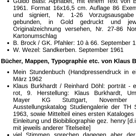
Guido Biasi: Alphabet, mit einem Text von B
1961. Format 16x16,5 cm. Auflage 86 Exem
und signiert, Nr. 1-26 Vorzugsausgabe
gebunden, in Gold gedruckt und jewe
Originalzeichnung versehen, Nr. 27-86 No
Kartonumschlag
B. Brock / GK. Pfahler: 10 à 66. September 
W. Wezel: Sandkerben. September 1961
Bücher, Mappen, Typographie etc. von Klaus 
Mein Stundenbuch (Handpressendruck in e
März 1962
Klaus Burkhardt / Reinhard Döhl: porträt - 
rot, 9. Herstellung: Klaus Burkhardt, Um
Mayer KG Stuttgart, November 
Ausstellungskatalog Studiengalerie der TH S
1963, sowie Mittelteil eines ersten Kataloges
Einleitung und Biobibliographie gez. henry [d.
mit jeweils anderer Titelseite]
viel Stimmen sprechen dagegen aber der S