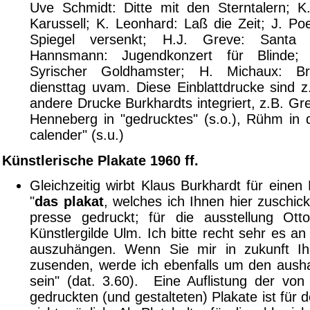
Uve Schmidt: Ditte mit den Sterntalern; 
Karussell; K. Leonhard: Laß die Zeit; J. Po
Spiegel versenkt; H.J. Greve: Santa
Hannsmann: Jugendkonzert für Blinde;
Syrischer Goldhamster; H. Michaux: B
diensttag uvam. Diese Einblattdrucke sind z.T
andere Drucke Burkhardts integriert, z.B. G
Henneberg in "gedrucktes" (s.o.), Rühm in 
calender" (s.u.)
Künstlerische Plakate 1960 ff.
Gleichzeitig wirbt Klaus Burkhardt für einen
"
das plakat
, welches ich Ihnen hier zuschick
presse gedruckt; für die ausstellung Ott
Künstlergilde Ulm. Ich bitte recht sehr es an 
auszuhängen. Wenn Sie mir in zukunft Ih
zusenden, werde ich ebenfalls um den aush
sein" (dat. 3.60). Eine Auflistung der von
gedruckten (und gestalteten) Plakate ist fü