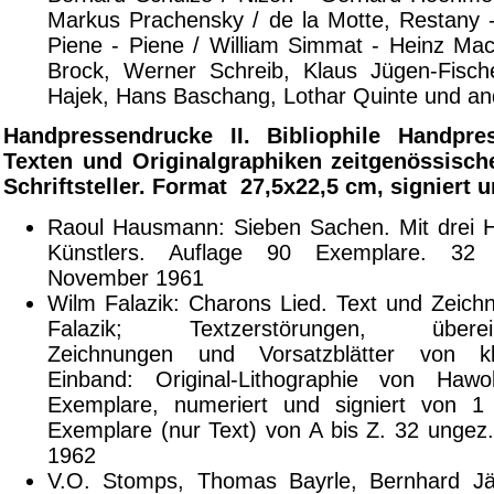
Markus Prachensky / de la Motte, Restany -
Piene - Piene / William Simmat - Heinz Mac
Brock, Werner Schreib, Klaus Jügen-Fisch
Hajek, Hans Baschang, Lothar Quinte und an
Handpressendrucke II. Bibliophile Handpre
Texten und Originalgraphiken zeitgenössisch
Schriftsteller. Format 27,5x22,5 cm, signiert 
Raoul Hausmann: Sieben Sachen. Mit drei H
Künstlers. Auflage 90 Exemplare. 32 
November 1961
Wilm Falazik: Charons Lied. Text und Zeic
Falazik; Textzerstörungen, übereina
Zeichnungen und Vorsatzblätter von kl
Einband: Original-Lithographie von Hawo
Exemplare, numeriert und signiert von 
Exemplare (nur Text) von A bis Z. 32 ungez.
1962
V.O. Stomps, Thomas Bayrle, Bernhard Jäg