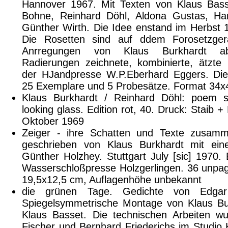
Hannover 1967. Mit Texten von Klaus Basse
Bohne, Reinhard Döhl, Aldona Gustas, H
Günther Wirth. Die Idee enstand im Herbst 1
Die Rosetten sind auf ddem Forosetzge
Anrregungen von Klaus Burkhardt abg
Radierungen zeichnete, kombinierte, ätzte
der HJandpresse W.P.Eberhard Eggers. Die
25 Exemplare und 5 Probesätze. Format 34
Klaus Burkhardt / Reinhard Döhl: poem st
looking glass. Edition rot, 40. Druck: Staib +
Oktober 1969
Zeiger - ihre Schatten und Texte zusam
geschrieben von Klaus Burkhardt mit ei
Günther Holzhey. Stuttgart July [sic] 1970.
Wasserschloßpresse Holzgerlingen. 36 unpag
19,5x12,5 cm, Auflagenhöhe unbekannt
die grünen Tage. Gedichte von Edgar
Spiegelsymmetrische Montage von Klaus Bu
Klaus Basset. Die technischen Arbeiten w
Fischer und Bernhard Friederichs im Studio 