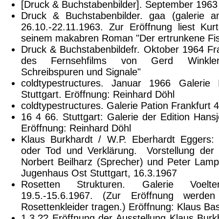
[Druck & Buchstabenbilder]. September 1963
Druck & Buchstabenbilder. gaa (galerie a
26.10.-22.11.1963. Zur Eröffnung liest Ku
seinem makabren Roman "Der ertrunkene Fi
Druck & Buchstabenbildefr. Oktober 1964 Fra
des Fernsehfilms von Gerd Winkler
Schreibspuren und Signale"
coldtypestructures. Januar 1966 Galerie
Stuttgart. Eröffnung: Reinhard Döhl
coldtypestructures. Galerie Pation Frankfurt 
16 4 66. Stuttgart: Galerie der Edition Han
Eröffnung: Reinhard Döhl
Klaus Burkhardt / W.P. Eberhardt Eggers:
oder Tod und Verklärung. Vorstellung der
Norbert Beilharz (Sprecher) und Peter Lamp
Jugenhaus Ost Stuttgart, 16.3.1967
Rosetten Strukturen. Galerie Voelte
19.5.-15.6.1967. (Zur Eröffnung werde
Rosettenkleider tragen.) Eröffnung: Klaus Ba
1.3.?? Eröffnung der Ausstellung Klaus Burk