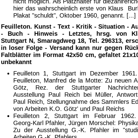
nicht möglich. Als Platzhalter für diezahlreric
hier das wahrscheinlich erste von Klaus Bur
Plakat "schuldt", Oktober 1960, genannt. [...]
Feuilleton. Kunst - Text - Kritik - Situation - A
- Buch - Hinweis - Letztes, hrsg. von Kl
Stuttgart N, Smaragdweg 18, Tel. 296313, ers
in loser Folge - Versand kann nur gegen Rück
Faltblätter im Format 42x50 cm, gefaltet 21x
unbekannt
Feuilleton 1, Stuttgart im Dezember 1961
Feuilleton, Manfred de la Motte: Zu neuen A
Götz, Rez. der Stuttgarter Nachrichten
Ausstellung Paul Reich bei Müller, Antwor
Paul Reich, Stellungnahme des Sammlers E
von Arbeiten K.O. Götz' und Paul Reichs
Feuilleton 2, Stuttgart im Februar 1962
Georg-Karl Pfahler, Jürgen Morschel: Physik
Zu der Ausstellung G.-K. Pfahler im "stud
Arbeiten G.-K. Pfahlers