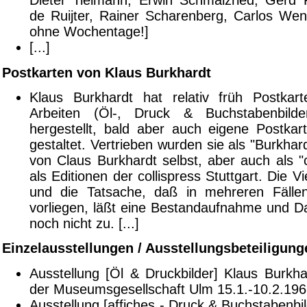
Dieter Tielmann, Erwin Schmalzried, Gerd R
de Ruijter, Rainer Scharenberg, Carlos Wen
ohne Wochentage!]
[...]
Postkarten von Klaus Burkhardt
Klaus Burkhardt hat relativ früh Postkar
Arbeiten (Öl-, Druck & Buchstabenbildern
hergestellt, bald aber auch eigene Postkar
gestaltet. Vertrieben wurden sie als "Burkhar
von Claus Burkhardt selbst, aber auch als "c
als Editionen der collispress Stuttgart. Die V
und die Tatsache, daß in mehreren Fällen
vorliegen, läßt eine Bestandaufnahme und Da
noch nicht zu. [...]
Einzelausstellungen / Ausstellungsbeteiligung
Ausstellung [Öl & Druckbilder] Klaus Burkh
der Museumsgesellschaft Ulm 15.1.-10.2.19
Ausstellung [affiches - Druck & Buchstabenbil