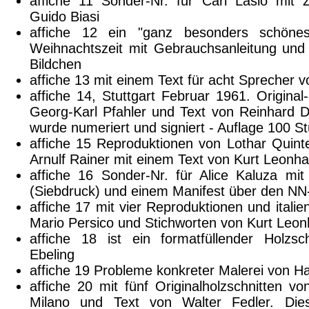
affiche 11 Sonder-Nr. für Carl Laslo mit
Guido Biasi
affiche 12 ein "ganz besonders schönes
Weihnachtszeit mit Gebrauchsanleitung und
Bildchen
affiche 13 mit einem Text für acht Sprecher v
affiche 14, Stuttgart Februar 1961. Original
Georg-Karl Pfahler und Text von Reinhard Dö
wurde numeriert und signiert - Auflage 100 S
affiche 15 Reproduktionen von Lothar Quinte
Arnulf Rainer mit einem Text von Kurt Leonha
affiche 16 Sonder-Nr. für Alice Kaluza mi
(Siebdruck) und einem Manifest über den NN
affiche 17 mit vier Reproduktionen und itali
Mario Persico und Stichworten von Kurt Leon
affiche 18 ist ein formatfüllender Holzs
Ebeling
affiche 19 Probleme konkreter Malerei von H
affiche 20 mit fünf Originalholzschnitten v
Milano und Text von Walter Fedler. Die