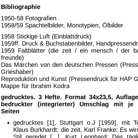
Bibliographie
1950-58 Fotografien
1958/59 Spachtelbilder, Monotypien, Ölbilder
1958 Stickige Luft (Einblattdruck)
1959ff. Druck & Buchstabenbilder, Handpressend
1959 Faltblätter (die zeit / ein mensch / der
freunde)
Das Märchen von den deutschen Pressen (Press
Grieshaber)
Reproduktion und Kunst (Pressendruck für HAP G
Mappe für Ibrahim Kodra
gedrucktes. 3 Hefte. Format 34x23,5, Auflag
bedruckter (integrierter) Umschlag mit je
Seiten
gedrucktes [1], Stuttgart o.J [1959], mit T
Klaus Burkhardt: die zeit, Karl Franke: Es wir
Stil geredet [...], Kurt Leonhard: Das tägl