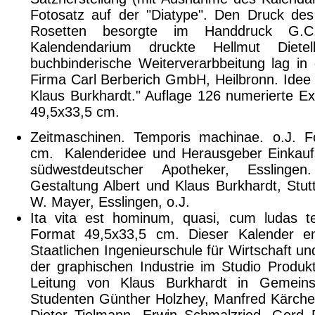
Fotosatz auf der "Diatype". Den Druck de
Rosetten besorgte im Handdruck G.C.
Kalendendarium druckte Hellmut Diet
buchbinderische Weiterverarbbeitung lag i
Firma Carl Berberich GmbH, Heilbronn. Idee
Klaus Burkhardt." Auflage 126 numerierte E
49,5x33,5 cm.
Zeitmaschinen. Temporis machinae. o.J. F
cm. Kalenderidee und Herausgeber Einkauf
südwestdeutscher Apotheker, Esslinge
Gestaltung Albert und Klaus Burkhardt, Stut
W. Mayer, Esslingen, o.J.
Ita vita est hominum, quasi, cum ludas tess
Format 49,5x33,5 cm. Dieser Kalender e
Staatlichen Ingenieurschule für Wirtschaft un
der graphischen Industrie im Studio Produkt
Leitung von Klaus Burkhardt in Gemeinsc
Studenten Günther Holzhey, Manfred Kärcher