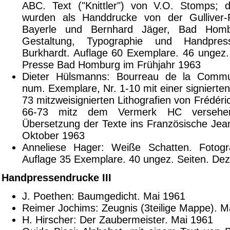
ABC. Text ("Knittler") von V.O. Stomps; d
wurden als Handdrucke von der Gulliver
Bayerle und Bernhard Jäger, Bad Hombur
Gestaltung, Typographie und Handpres
Burkhardt. Auflage 60 Exemplare. 46 ungez. 
Presse Bad Homburg im Frühjahr 1963
Dieter Hülsmanns: Bourreau de la Commu
num. Exemplare, Nr. 1-10 mit einer signierte
73 mitzweisignierten Lithografien von Frédéric
66-73 mitz dem Vermerk HC versehen
Übersetzung der Texte ins Französische Jean
Oktober 1963
Anneliese Hager: Weiße Schatten. Fotog
Auflage 35 Exemplare. 40 ungez. Seiten. D
Handpressendrucke III
J. Poethen: Baumgedicht. Mai 1961
Reimer Jochims: Zeugnis (3teilige Mappe). M
H. Hirscher: Der Zaubermeister. Mai 1961