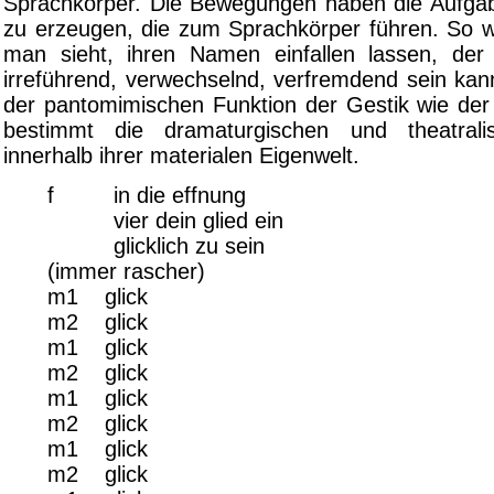
Sprachkörper. Die Bewegungen haben die Aufgab
zu erzeugen, die zum Sprachkörper führen. So wi
man sieht, ihren Namen einfallen lassen, der fa
irreführend, verwechselnd, verfremdend sein kann
der pantomimischen Funktion der Gestik wie de
bestimmt die dramaturgischen und theatral
innerhalb ihrer materialen Eigenwelt.
f in die effnung
vier dein glied ein
glicklich zu sein
(immer rascher)
m1 glick
m2 glick
m1 glick
m2 glick
m1 glick
m2 glick
m1 glick
m2 glick