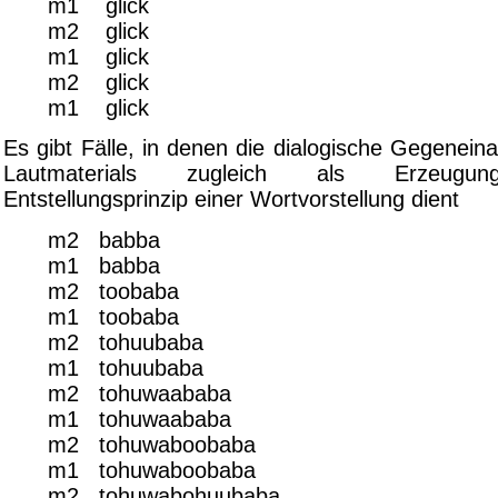
m1 glick
m2 glick
m1 glick
m2 glick
m1 glick
Es gibt Fälle, in denen die dialogische Gegenei
Lautmaterials zugleich als Erzeugun
Entstellungsprinzip einer Wortvorstellung dient
m2 babba
m1 babba
m2 toobaba
m1 toobaba
m2 tohuubaba
m1 tohuubaba
m2 tohuwaababa
m1 tohuwaababa
m2 tohuwaboobaba
m1 tohuwaboobaba
m2 tohuwabohuubaba