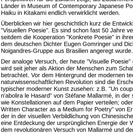
Länder in Museum of Contemporary Japanese Poe
Haiku in Kitakami endlich verwirklicht werden.
Überblicken wir hier geschichtlich kurz die Entwic
"Visuellen Poesie". Es sind schon fast 50 Jahre v
seitdem die Kooperation "Konkrete Poesie" in ihr
dem deutschen Dichter Eugen Gomringer und Dic
Noigandres-Gruppe aus Brasilien angeregt wurde.
Der analoge Versuch, der heute "Visuelle Poesie" 
wird seit jeher als Aktion der Menschen zum Scha
betrachtet. Vor dem Hintergrund der modernen te
naturwissenschaftlichen Revolution sind die Ersc
typischer moderner Kunst zusehen: z.B. "Un coup
n'abolira le Hasard" von Stéfane Mallarmé, in der 
wie Konstellationen auf dem Papier verteilen; ode
Written Character as a Medium for Poetry" von Er
der in der visuellen Verbildlichung von Chinesisch
eine Entdeckung der ursprünglichen Energie der W
dem revolutionären Versuch von Mallarmé und de