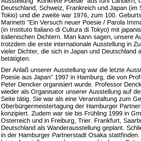
Ausstellung "Konkrete Poesie" aus fünf Ländern, d.
Deutschland, Schweiz, Frankreich und Japan (im 
Tokio) und die zweite war 1976, zum 100. Geburts
Marinetti "Ein Versuch neuer Poesie / Parola Imm
(in Instituto ltaliano di Cultura di Tokyo) mit japan
italienischen Dichtern. Man kann sagen, unsere Au
trotzdem die erste internationale Ausstellung in 
vieler Dichter, die sich in Japan und Deutschland a
betätigten.
Der Anlaß unserer Ausstellung war die letzte Ausst
Poesie aus Japan" 1997 in Hamburg, die von Prof
Peter Dencker organisiert wurde. Professor Dencke
wieder als Organisator unserer Ausstellung auf d
Seite tätig. Sie war als eine Veranstaltung zum G
Oberbürgermeistertagung der Hamburger Partner
konzipiert. Zudem war sie bis Frühling 1999 in G
Osterreich und in Freiburg, Trier. Frankfurt, Saarb
Deutschland als Wanderausstellung geplant. Schließ
in der Hamburger Partnerstadt Osaka stattfinden.