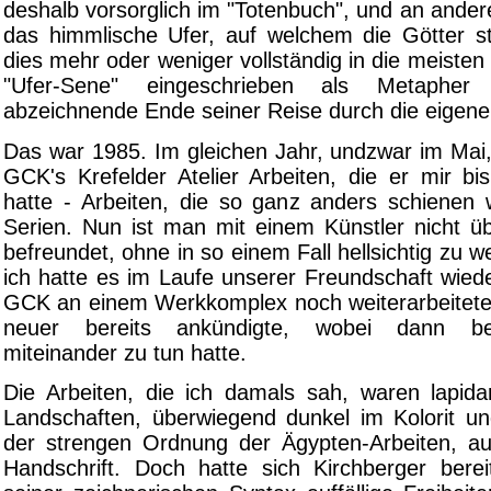
deshalb vorsorglich im "Totenbuch", und an anderer
das himmlische Ufer, auf welchem die Götter 
dies mehr oder weniger vollständig in die meiste
"Ufer-Sene" eingeschrieben als Metaphe
abzeichnende Ende seiner Reise durch die eigen
Das war 1985. Im gleichen Jahr, undzwar im Mai,
GCK's Krefelder Atelier Arbeiten, die er mir bi
hatte - Arbeiten, die so ganz anders schienen 
Serien. Nun ist man mit einem Künstler nicht üb
befreundet, ohne in so einem Fall hellsichtig zu w
ich hatte es im Laufe unserer Freundschaft wiede
GCK an einem Werkkomplex noch weiterarbeitete,
neuer bereits ankündigte, wobei dann b
miteinander zu tun hatte.
Die Arbeiten, die ich damals sah, waren lapid
Landschaften, überwiegend dunkel im Kolorit 
der strengen Ordnung der Ägypten-Arbeiten, auff
Handschrift. Doch hatte sich Kirchberger bere