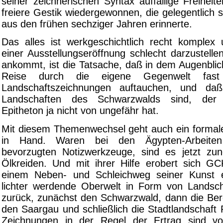
seiner zeichnerischen Syntax auffällige Freiheite
freiere Gestik wiedergewonnen, die gelegentlich 
aus den frühen sechziger Jahren erinnerte.
Das alles ist werkgeschichtlich recht komple
einer Ausstellungseröffnung schlecht darzustell
ankommt, ist die Tatsache, daß in dem Augenbli
Reise durch die eigene Gegenwelt fast
Landschaftszeichnungen auftauchen, und da
Landschaften des Schwarzwalds sind, der s
Epitheton ja nicht von ungefähr hat.
Mit diesem Themenwechsel geht auch ein forma
in Hand. Waren bei den Ägypten-Arbeiten 
bevorzugten Notizwerkzeuge, sind es jetzt zu
Ölkreiden. Und mit ihrer Hilfe erobert sich G
einem Neben- und Schleichweg seiner Kunst
lichter werdende Oberwelt in Form von Landsc
zurück, zunächst den Schwarzwald, dann die Berg
den Saargau und schließlich die Stadtlandschaft
Zeichnungen in der Regel der Ertrag sind 