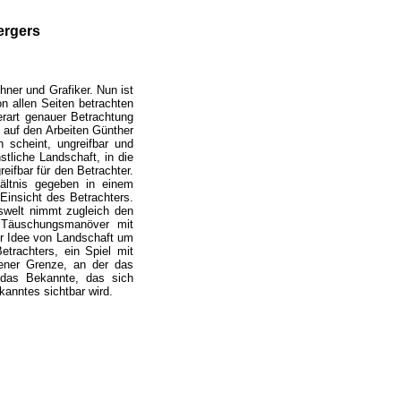
ergers
hner und Grafiker. Nun ist
n allen Seiten betrachten
rart genauer Betrachtung
n auf den Arbeiten Günther
scheint, ungreifbar und
stliche Landschaft, in die
ifbar für den Betrachter.
ältnis gegeben in einem
Einsicht des Betrachters.
dswelt nimmt zugleich den
s Täuschungsmanöver mit
ner Idee von Landschaft um
etrachters, ein Spiel mit
 jener Grenze, an der das
r das Bekannte, das sich
kanntes sichtbar wird.