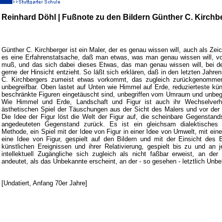
Reinhard Döhl |
Fußnote zu den Bildern Günther C. Kirchb
Günther C. Kirchberger ist ein Maler, der es genau wissen will, auch als Zeic
es eine Erfahrenstatsache, daß man etwas, was man genau wissen will, vo
muß, und das sich dabei dieses Etwas, das man genau wissen will, bei de
gerne der Hinsicht entzieht. So läßt sich erklären, daß in den letzten Jahre
C. Kirchbergers zumeist etwas vorkommt, das zugleich zurückgenommen 
unbegreifbar. Oben lastet auf Unten wie Himmel auf Erde, reduzierteste kün
beschränkte Figuren eingetäuscht sind, unbegriffen vom Umraum und unbegre
Wie Himmel und Erde, Landschaft und Figur ist auch ihr Wechselverh
ästhetischen Spiel der Täuschungen aus der Sicht des Malers und vor der 
Die Idee der Figur löst die Welt der Figur auf, die scheinbare Gegenstan
angedeuteten Gegenstand zurück. Es ist ein gleichsam dialektische
Methode, ein Spiel mit der Idee von Figur in einer Idee von Umwelt, mit ei
eine Idee von Figur, gespielt auf den Bildern und mit der Einsicht des B
künstlichen Ereignissen und ihrer Relativierung, gespielt bis zu und an
intellektuell Zugängliche sich zugleich als nicht faßbar erweist, an de
andeutet, als das Unbekannte erscheint, an der - so gesehen - letztlich Unbe
[Undatiert, Anfang 70er Jahre]