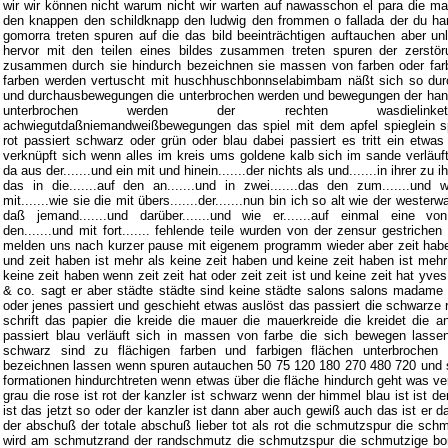
wir wir können nicht warum nicht wir warten auf nawasschon el para die ma
den knappen den schildknapp den ludwig den frommen o fallada der du h
gomorra treten spuren auf die das bild beeinträchtigen auftauchen aber unl
hervor mit den teilen eines bildes zusammen treten spuren der zerstör
zusammen durch sie hindurch bezeichnen sie massen von farben oder farbi
farben werden vertuscht mit huschhuschbonnselabimbam näßt sich so dur
und durchausbewegungen die unterbrochen werden und bewegungen der handd
unterbrochen werden der rechten wasdielinket
achwiegutdaßniemandweißbewegungen das spiel mit dem apfel spieglein s
rot passiert schwarz oder grün oder blau dabei passiert es tritt ein etwas
verknüpft sich wenn alles im kreis ums goldene kalb sich im sande verläuft
da aus der.......und ein mit und hinein.......der nichts als und.......in ihrer zu i
das in die.......auf den an.......und in zwei.......das den zum.......und 
mit.......wie sie die mit übers.......der.......nun bin ich so alt wie der weste
daß jemand.......und darüber.......und wie er.......auf einmal eine von..
den.......und mit fort....... fehlende teile wurden von der zensur gestriche
melden uns nach kurzer pause mit eigenem programm wieder aber zeit habe
und zeit haben ist mehr als keine zeit haben und keine zeit haben ist mehr
keine zeit haben wenn zeit zeit hat oder zeit zeit ist und keine zeit hat yves
& co. sagt er aber städte städte sind keine städte salons salons madame
oder jenes passiert und geschieht etwas auslöst das passiert die schwarze 
schrift das papier die kreide die mauer die mauerkreide die kreidet die 
passiert blau verläuft sich in massen von farbe die sich bewegen lassen
schwarz sind zu flächigen farben und farbigen flächen unterbrochen 
bezeichnen lassen wenn spuren autauchen 50 75 120 180 270 480 720 und so
formationen hindurchtreten wenn etwas über die fläche hindurch geht was ve
grau die rose ist rot der kanzler ist schwarz wenn der himmel blau ist ist de
ist das jetzt so oder der kanzler ist dann aber auch gewiß auch das ist er da
der abschuß der totale abschuß lieber tot als rot die schmutzspur die sch
wird am schmutzrand der randschmutz die schmutzspur die schmutzige bo