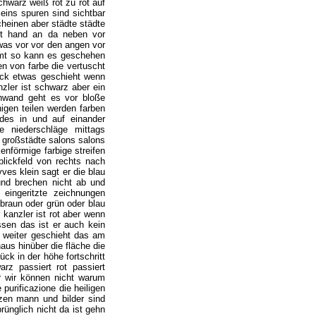
schwarz weiß rot zu rot auf
eins spuren sind sichtbar
heinen aber städte städte
gt hand an da neben vor
twas vor vor den angen vor
mmt so kann es geschehen
n von farbe die vertuscht
ück etwas geschieht wenn
nzler ist schwarz aber ein
inwand geht es vor bloße
igen teilen werden farben
ldes in und auf einander
e niederschläge mittags
e großstädte salons salons
enförmige farbige streifen
blickfeld von rechts nach
ves klein sagt er die blau
und brechen nicht ab und
 eingeritzte zeichnungen
braun oder grün oder blau
 kanzler ist rot aber wenn
ssen das ist er auch kein
so weiter geschieht das am
aus hinüber die fläche die
ck in der höhe fortschritt
arz passiert rot passiert
r wir können nicht warum
purificazione die heiligen
zen mann und bilder sind
rünglich nicht da ist gehn