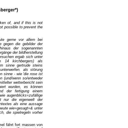
hberger*)
en of, and if this is not
t possible to prevent the
ute gerne vor allem bei
e gegen die gebilder der
=hinaus der sogenannten
rgänge der bildherstellung
ersuchen ergab sich unter
e 14 kirchbergers) als
im sinne gertrude steins
nterwerfen. als störung
 sinne - wie 'die rose ist
gen (und/wenn so/entweder
ttelter wetterbericht sein
iniert wurden, es können
end der fertigung einem
wie augenblicks=zufällige
t nur die eigenwelt der
ontextes als eine aussage
 heute wie=gesagt=& unter
h, die spielregeln vorher
mel fährt fort massen von