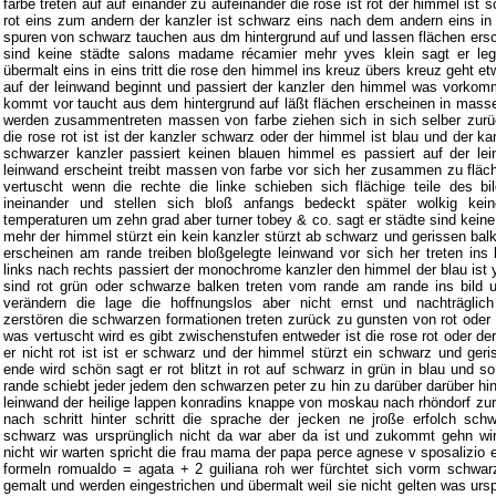
farbe treten auf auf einander zu aufeinander die rose ist rot der himmel ist 
rot eins zum andern der kanzler ist schwarz eins nach dem andern eins in 
spuren von schwarz tauchen aus dm hintergrund auf und lassen flächen ersc
sind keine städte salons madame récamier mehr yves klein sagt er le
übermalt eins in eins tritt die rose den himmel ins kreuz übers kreuz geht e
auf der leinwand beginnt und passiert der kanzler den himmel was vorko
kommt vor taucht aus dem hintergrund auf läßt flächen erscheinen in masse
werden zusammentreten massen von farbe ziehen sich in sich selber zur
die rose rot ist ist der kanzler schwarz oder der himmel ist blau und der ka
schwarzer kanzler passiert keinen blauen himmel es passiert auf der le
leinwand erscheint treibt massen von farbe vor sich her zusammen zu fläch
vertuscht wenn die rechte die linke schieben sich flächige teile des bi
ineinander und stellen sich bloß anfangs bedeckt später wolkig kein
temperaturen um zehn grad aber turner tobey & co. sagt er städte sind kein
mehr der himmel stürzt ein kein kanzler stürzt ab schwarz und gerissen balk
erscheinen am rande treiben bloßgelegte leinwand vor sich her treten ins 
links nach rechts passiert der monochrome kanzler den himmel der blau ist y
sind rot grün oder schwarze balken treten vom rande am rande ins bild 
verändern die lage die hoffnungslos aber nicht ernst und nachträglich
zerstören die schwarzen formationen treten zurück zu gunsten von rot oder 
was vertuscht wird es gibt zwischenstufen entweder ist die rose rot oder der
er nicht rot ist ist er schwarz und der himmel stürzt ein schwarz und geri
ende wird schön sagt er rot blitzt in rot auf schwarz in grün in blau und 
rande schiebt jeder jedem den schwarzen peter zu hin zu darüber darüber hin
leinwand der heilige lappen konradins knappe von moskau nach rhöndorf zurü
nach schritt hinter schritt die sprache der jecken ne jroße erfolch schw
schwarz was ursprünglich nicht da war aber da ist und zukommt gehn wi
nicht wir warten spricht die frau mama der papa perce agnese v sposalizio e 
formeln romualdo = agata + 2 guiliana roh wer fürchtet sich vorm schwar
gemalt und werden eingestrichen und übermalt weil sie nicht gelten was ursp