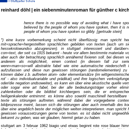
reinhard döhl | ein siebenminutenroman für günther c kirc
hence there is no possible way of avoiding what i have spok
believed by the people of whom you have spoken, then it is no
people of whom you have spoken so glibly. [gertrude stein]
*) eine kurze vorbemerkung scheint nicht überflüssig: man spricht he
mit=sprache=hergestellten sprachlichen gebilden von texten (auch um si
hessekrolowundso abzugrenzen). in stuttgart interessiert und darüber
con=text, der seit ca 1915 bekannt - heute vor allem bestimmte materiale vo
aber auch der betrachtung sprachlich annähernd fixieren soll. bei diesen v
anderem als möglichkeit, einen context (in diesem fall zur seri
wenn=man=so=will abstrakte fabel wie eine automatische niederschrift 
aufzufassen und diese nun gewissen störungen (randomelementen) zu u
können dabei z.b. auftreten atom- oder elementarsätze (im wittgensteinschen
rot' - also individualvariable und prädikat) und ihre logischen verknüpfun
oder/die negation undsoweiter), es kann ein über eine akustische quelle vermi
oder sogar eine art fabel, bei der alle bedeutungsträger vorher elim
zahlenketten oder die bildtitel kirchbergers sein, die er entsprech
heiligenkalender entnimmt: es könne also sowohl maschinell herstellbare 
texte als störungen auftreten. während dabei der vorgegebene contex
bildprozesse meint, lassen sich die störungen aber auch innerhalb des k
über eine angeblich beste der möglichen welten interpretieren. man spricht
gewissen voraussetzungen gerne von texten. es ist dabei nicht ungewöhlic
bekannt zu geben, was wir glauben, hiermit getan zu haben.
stuttgart am 3 februar 1962 biagio und etwas beginnt rote rose blauer him