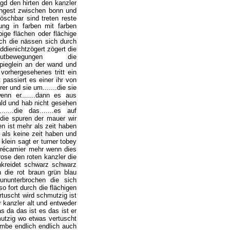
gd den hirten den kanzler
angest zwischen bonn und
öschbar sind treten reste
ung in farben mit farben
ge flächen oder flächige
ch die nässen sich durch
ienichtzögert zögert die
utbewegungen die
pieglein an der wand und
 vorhergesehenes tritt ein
 passiert es einer ihr von
hrer und sie um.......die sie
wenn er.......dann es aus
rwald und hab nicht gesehen
.....die das.......es auf
n die spuren der mauer wir
n ist mehr als zeit haben
 als keine zeit haben und
 klein sagt er turner tobey
 récamier mehr wenn dies
rose den roten kanzler die
ankreidet schwarz schwarz
 die rot braun grün blau
ununterbrochen die sich
 fort durch die flächigen
rtuscht wird schmutzig ist
r kanzler alt und entweder
s da das ist es das ist er
mutzig wo etwas vertuscht
mbe endlich endlich auch