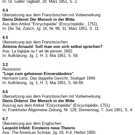
In: St. Galler Tagblatt, 29. März 1951, S. 2.
4.4
Übersetzung aus dem Französischen mit Vorbemerkung
Denis Diderot: Der Mensch in der Mitte
.
Aus dem Artikel "Encyclopédie" (Encyclopédie
, 1751).
In: Die Tat, Zürich, Jg. 16, Nr. 86, 31. März 1951, S. 11.
4.5
Übersetzung aus dem Französischen
Antoine Arnauld
:
Soll man von sich selbst sprechen?
Aus: La logique ou l' art de penser, 1662.
In: Aufklärung, Jg. 1, H. 3, Mai 1951, S. 59.
3.2
Rezension
"Loge zum geheimen Einverständnis"
.
Hermann Lenz, Das doppelte Gesicht, Stuttgart 1949.
In: Aufklärung, Jg. 1, H. 3, Mai 1951, S. 66-68.
4.6
Übersetzung aus dem Französischen mit Vorbemerkung
Denis Diderot
:
Der Mensch in der Mitte
.
Auszug aus dem Artikel "Enzyclopédie" (Encyclopédie, 1751).
In: Frankfurter Allgemeine Zeitung, Nr. 129, Donnerstag, 7. Juni 1951, S. 4.
4.7
Übersetzung aus dem Englischen
Leopold Infeld:
Einsteins neue Theorie
.
Aus: The American Scholar, Jg. 19, H.4, Herbst 1950.