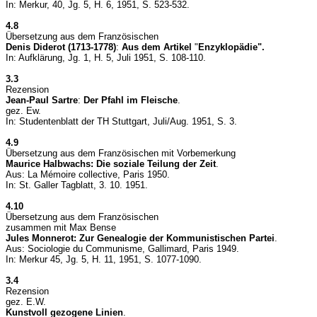
In: Merkur, 40, Jg. 5, H. 6, 1951, S. 523-532.
4.8
Übersetzung aus dem Französischen
Denis Diderot (1713-1778)
:
Aus dem Artikel
"
Enzyklopädie".
In: Aufklärung, Jg. 1, H. 5, Juli 1951, S. 108-110.
3.3
Rezension
Jean-Paul Sartre
:
Der Pfahl im Fleische
.
gez. Ew.
In: Studentenblatt der TH Stuttgart, Juli/Aug. 1951, S. 3.
4.9
Übersetzung aus dem Französischen mit Vorbemerkung
Maurice Halbwachs: Die soziale Teilung der Zeit
.
Aus: La Mémoire collective, Paris 1950.
In: St. Galler Tagblatt, 3. 10. 1951.
4.10
Übersetzung aus dem Französischen
zusammen mit Max Bense
Jules Monnerot:
Zur Genealogie der Kommunistischen Partei
.
Aus: Sociologie du Communisme, Gallimard, Paris 1949.
In: Merkur 45, Jg. 5, H. 11, 1951, S. 1077-1090.
3.4
Rezension
gez. E.W.
Kunstvoll gezogene Linien
.