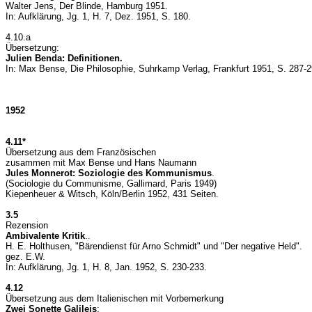
Walter Jens, Der Blinde, Hamburg 1951.
In: Aufklärung, Jg. 1, H. 7, Dez. 1951, S. 180.
4.10.a
Übersetzung:
Julien Benda: Definitionen.
In: Max Bense, Die Philosophie, Suhrkamp Verlag, Frankfurt 1951, S. 287-
1952
4.11*
Übersetzung aus dem Französischen
zusammen mit Max Bense und Hans Naumann
Jules Monnerot: Soziologie des Kommunismus
.
(Sociologie du Communisme, Gallimard, Paris 1949)
Kiepenheuer & Witsch, Köln/Berlin 1952, 431 Seiten.
3.5
Rezension
Ambivalente Kritik
..
H. E. Holthusen, "Bärendienst für Arno Schmidt" und "Der negative Held".
gez. E.W.
In: Aufklärung, Jg. 1, H. 8, Jan. 1952, S. 230-233.
4.12
Übersetzung aus dem Italienischen mit Vorbemerkung
Zwei Sonette Galileis
: