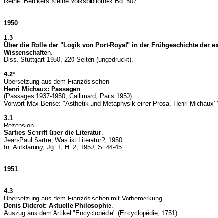
Reihe: Berckers Kleine Volksbibliothek Bd. 507.
1950
1.3
Über die Rolle der "Logik von Port-Royal" in der Frühgeschichte der e
Wissenschafte
n.
Diss. Stuttgart 1950, 220 Seiten (ungedruckt).
4.2*
Übersetzung aus dem Französischen
Henri Michaux: Passagen
.
(Passages 1937-1950, Gallimard, Paris 1950)
Vorwort Max Bense: "Ästhetik und Metaphysik einer Prosa. Henri Michaux' '
3.1
Rezension
Sartres Schrift über die Literatur
.
Jean-Paul Sartre, Was ist Literatur
?
, 1950.
In: Aufklärun
g
, Jg. 1, H. 2, 1950, S. 44-45.
1951
4.3
Übersetzung aus dem Französischen mit Vorbemerkung
Denis Diderot: Aktuelle Philosophie
.
Auszug aus dem Artikel "Encyclopédie" (Encyclopédie,
1751).