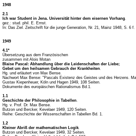
1948
2.1
Ich war Student in Jena. Universität hinter dem eisernen Vorhang
.
gez.: stud. phil. E. Ernst.
In: Das Ziel. Zeitschrift für die junge Generation, Nr. 21, Mainz 1948, S. 6 f.
1949
4.1*
Übersetzung aus dem Französischen
zusammen mit Alois Motan
Blaise Pascal: Abhandlung über die Leidenschaften der Liebe;
Gebet um den heilsamen Gebrauch der Krankheiten
.
Hg. und erläutert von Max Bense.
Nachwort Max Bense: "Pascals Existenz des Geistes und des Herzens. Mater
Gustav Kiepenheuer, Köln und Hagen 1949, 108 Seiten.
Dokumente des europäischen Rationalismus Bd.1.
1.1
Geschichte der Philosophie in Tabellen
.
Hg. v. Prof. Dr. Max Bense.
Butzon und Bercker, Kevelaer 1949, 120 Seiten.
Reihe: Geschichte der Wissenschaften in Tabellen Bd. 1.
1.2
Kleiner Abriß der mathematischen Logik
.
Butzon und Bercker, Kevelaer 1949, 32 Seiten.