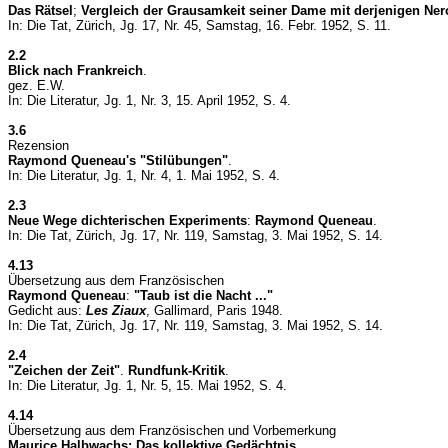
Das Rätsel
;
Vergleich der Grausamkeit seiner Dame mit derjenigen Ner
In: Die Tat, Zürich, Jg. 17, Nr. 45, Samstag, 16. Febr. 1952, S. 11.
2.2
Blick nach Frankreich
.
gez. E.W.
In: Die Literatur, Jg. 1, Nr. 3, 15. April 1952, S. 4.
3.6
Rezension
Raymond Queneau's "Stilübungen"
.
In: Die Literatur, Jg. 1, Nr. 4, 1. Mai 1952, S. 4.
2.3
Neue Wege dichterischen Experiments
:
Raymond Queneau
.
In: Die Tat, Zürich, Jg. 17, Nr. 119, Samstag, 3. Mai 1952, S. 14.
4.13
Übersetzung aus dem Französischen
Raymond Queneau
:
"Taub ist die Nacht ..."
Gedicht aus:
Les Ziaux
, Gallimard, Paris 1948.
In: Die Tat, Zürich, Jg. 17, Nr. 119, Samstag, 3. Mai 1952, S. 14.
2.4
"Zeichen der Zeit"
.
Rundfunk-Kritik
.
In: Die Literatur, Jg. 1, Nr. 5, 15. Mai 1952, S. 4.
4.14
Übersetzung aus dem Französischen und Vorbemerkung
Maurice Halbwachs:
Das kollektive Gedächtnis
.