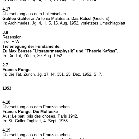
4.17
Übersetzung aus dem Italienischen
Galileo Galilei
an Antonio Malatesta:
Das Rätsel
(Gedicht)
In: Archimedes, Jg. 4, H. 5, 15. Aug. 1952, vorletztes Umschlagblatt.
3.8
Rezension
gez. E.W.
Tieferlegung der Fundamente
.
Zu Max Benses "Literaturmetaphysik" und "Theorie Kafkas"
.
In: Die Tat, Zürich, 30. Aug. 1952.
2.7
Francis Ponge
.
In: Die Tat,
Zürich, Jg. 17, Nr. 351, 25. Dez. 1952, S. 7.
1953
4.18
Übersetzung aus dem Französischen
Francis Ponge:
Die Molluske
.
Aus: Le parti pris des choses, Paris 1942.
In: St. Galler Tagblatt, 4. Sept. 1953.
4.19
Übersetzung aus dem Französischen