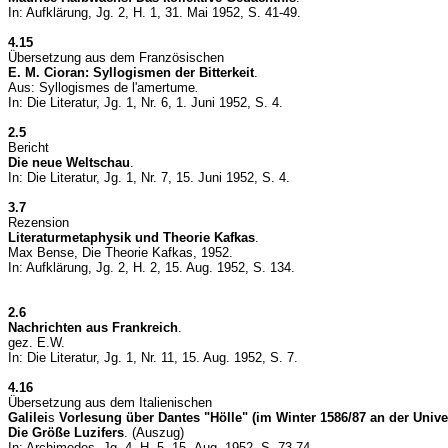
In: Aufklärung, Jg. 2, H. 1, 31. Mai 1952, S. 41-49.
4.15
Übersetzung aus dem Französischen
E. M. Cioran: Syllogismen der Bitterkeit
.
Aus: Syllogismes de l'amertume
.
In: Die Literatur, Jg. 1, Nr. 6, 1. Juni 1952, S. 4.
2.5
Bericht
Die neue Weltschau
.
In: Die Literatur, Jg. 1, Nr. 7, 15. Juni 1952, S. 4.
3.7
Rezension
Literaturmetaphysik und Theorie Kafkas
.
Max Bense, Die Theorie Kafkas, 1952.
In: Aufklärung, Jg. 2, H. 2, 15. Aug. 1952, S. 134.
2.6
Nachrichten aus Frankreich
.
gez. E.W.
In: Die Literatur, Jg. 1, Nr. 11, 15. Aug. 1952, S. 7.
4.16
Übersetzung aus dem Italienischen
Galilei
s
Vorlesung über Dantes "Hölle" (im Winter 1586/87 an der Univer
Die Größe Luzifers
. (Auszug)
In: Archimedes, Jg. 4, H. 5, 15. Aug. 1952, S. 73-74.